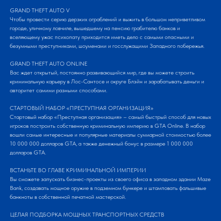
GRAND THEFT AUTO V
Чтобы провести серию дерзких ограблений и выжить в большом неприветливом
городе, уличному ловчиле, вышедшему на пенсию грабителю банков и
вселяющему ужас психопату приходится иметь дело с самыми опасными и
безумными преступниками, шоуменами и госслужащими Западного побережья.
GRAND THEFT AUTO ONLINE
Вас ждет открытый, постоянно развивающийся мир, где вы можете строить
криминальную карьеру в Лос-Сантосе и округе Блэйн и зарабатывать деньги и
авторитет самими разными способами.
СТАРТОВЫЙ НАБОР «ПРЕСТУПНАЯ ОРГАНИЗАЦИЯ»
Стартовый набор «Преступная организация» – самый быстрый способ для новых
игроков построить собственную криминальную империю в GTA Online. В набор
вошли самые интересные и популярные материалы суммарной стоимостью более
10 000 000 долларов GTA, а также денежный бонус в размере 1 000 000
долларов GTA.
ВСТАНЬТЕ ВО ГЛАВЕ КРИМИНАЛЬНОЙ ИМПЕРИИ
Вы сможете запускать бизнес-проекты из своего офиса в западном здании Maze
Bank, создавать мощное оружие в подземном бункере и штамповать фальшивые
банкноты в собственной печатной мастерской.
ЦЕЛАЯ ПОДБОРКА МОЩНЫХ ТРАНСПОРТНЫХ СРЕДСТВ