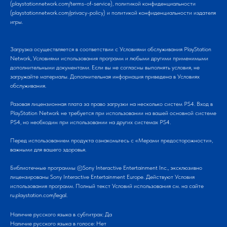
(playstationnetwork.com/terms-of-service), политикой конфиденциальности
(playstationnetwork.com/privacy-policy) и политикой конфиденциальности издателя
игры.
Загрузка осуществляется в соответствии с Условиями обслуживания PlayStation
Network, Условиями использования программ и любыми другими применимыми
дополнительными документами. Если вы не согласны выполнять условия, не
загружайте материалы. Дополнительная информация приведена в Условиях
обслуживания.
Разовая лицензионная плата за право загрузки на несколько систем PS4. Вход в
PlayStation Network не требуется при использовании на вашей основной системе
PS4, но необходим при использовании на других системах PS4.
Перед использованием продукта ознакомьтесь с «Мерами предосторожности»,
важными для вашего здоровья.
Библиотечные программы ©Sony Interactive Entertainment Inc., эксклюзивно
лицензированы Sony Interactive Entertainment Europe. Действуют Условия
использования программ. Полный текст Условий использования см. на сайте
ru.playstation.com/legal.
Наличие русского языка в субтитрах: Да
Наличие русского языка в голосе: Нет