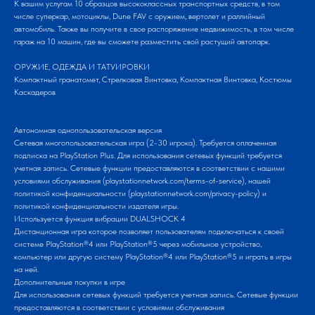
К вашим услугам 10 образцов высококлассных транспортных средств, в том
числе суперкар, мотоциклы, Dune FAV с оружием, вертолет и раллийный
автомобиль. Также вы получите в свое распоряжение недвижимость, в том числе
гараж на 10 машин, где вы сможете разместить свой растущий автопарк.
ОРУЖИЕ, ОДЕЖДА И ТАТУИРОВКИ
Компактный гранатомет, Стрелковая Винтовка, Компактная Винтовка, Костюмы
Каскадеров
Автономная однопользовательская версия
Сетевая многопользовательская игра (2-30 игрока). Требуется оплаченная
подписка на PlayStation Plus. Для использования сетевых функций требуется
учетная запись. Сетевые функции предоставляются в соответствии с нашими
условиями обслуживания (playstationnetwork.com/terms-of-service), нашей
политикой конфиденциальности (playstationnetwork.com/privacy-policy) и
политикой конфиденциальности издателя игры.
Используется функция вибрации DUALSHOCK 4
Дистанционная игра которое позволяет пользователям подключаться к своей
системе PlayStation®4 или PlayStation®5 через мобильное устройство,
компьютер или другую систему PlayStation®4 или PlayStation®5 и играть в игры
на ней.
Дополнительные покупки в игре
Для использования сетевых функций требуется учетная запись. Сетевые функции
предоставляются в соответствии с условиями обслуживания