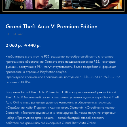
Grand Theft Auto V: Premium Edition
SKU:
1417425
2 060
р.
4 440
р.
Чтобы играть в эту игру на PS5, возможно, потребуется обновить системное
программное обеспечение. Хотя эта игра поддерживается на PS5, некоторые
функции, доступные в PS4, могут отсутствовать. Более подробная информация
приведена на странице PlayStation.com/bc.
Предыдущее специальное предложение, доступное с 11-10-2023 до 25-10-2023
по цене RUB 1196
В издание Grand Theft Auto V: Premium Edition входят сюжетный режим Grand
Theft Auto V, бесплатный доступ к постоянно развивающемуся миру Grand Theft
Auto Online и все ранее выпущенные материалы и обновления, в том числе
«Ограбление Кайо-Перико», «Казино-отель Diamond», «Ограбление казино
Diamond», «Торговля оружием» и многое другое. Вы также получите стартовый
набор «Преступная организация» – самый быстрый способ основать
собственную криминальную империю в Grand Theft Auto Online.