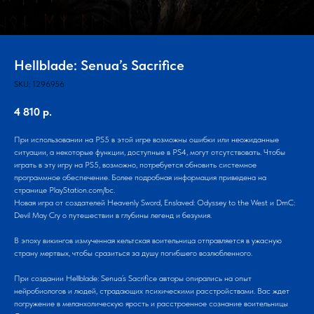
Hellblade: Senua’s Sacrifice
SKU:
1296956
4 810
р.
При использовании на PS5 в этой игре возможны ошибки или неожиданные
ситуации, а некоторые функции, доступные в PS4, могут отсутствовать. Чтобы
играть в эту игру на PS5, возможно, потребуется обновить системное
программное обеспечение. Более подробная информация приведена на
странице PlayStation.com/bc.
Новая игра от создателей Heavenly Sword, Enslaved: Odyssey to the West и DmC:
Devil May Cry о путешествии в глубины легенд и безумия.
В эпоху викингов измученная кельтская воительница отправляется в ужасную
страну мертвых, чтобы сразиться за душу погибшего возлюбленного.
При создании Hellblade: Senua’s Sacrifice авторы опирались на опыт
нейробиологов и людей, страдающих психическими расстройствами. Вас ждет
погружение в меланхолическую ярость и расстроенное сознание воительницы