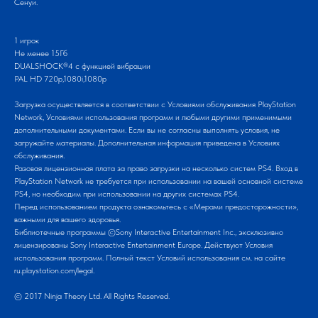
Сенуи.
1 игрок
Не менее 15Гб
DUALSHOCK®4 с функцией вибрации
PAL HD 720p,1080i,1080p
Загрузка осуществляется в соответствии с Условиями обслуживания PlayStation
Network, Условиями использования программ и любыми другими применимыми
дополнительными документами. Если вы не согласны выполнять условия, не
загружайте материалы. Дополнительная информация приведена в Условиях
обслуживания.
Разовая лицензионная плата за право загрузки на несколько систем PS4. Вход в
PlayStation Network не требуется при использовании на вашей основной системе
PS4, но необходим при использовании на других системах PS4.
Перед использованием продукта ознакомьтесь с «Мерами предосторожности»,
важными для вашего здоровья.
Библиотечные программы ©Sony Interactive Entertainment Inc., эксклюзивно
лицензированы Sony Interactive Entertainment Europe. Действуют Условия
использования программ. Полный текст Условий использования см. на сайте
ru.playstation.com/legal.
© 2017 Ninja Theory Ltd. All Rights Reserved.