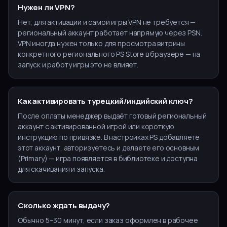
Нужен ли VPN?
Нет, для активации и самой игры VPN не требуется —
региональный аккаунт работает напрямую через PSN.
VPN иногда нужен только для просмотра витрины
конкретного регионального PS Store в браузере — на
запуск и работу игры это не влияет.
Как активировать турецкий/индийский ключ?
После оплаты менеджер выдаёт готовый региональный
аккаунт с активированной игрой или короткую
инструкцию по привязке. В настройках PS добавляете
этот аккаунт, авторизуетесь и делаете его основным
(Primary) — игра появляется в библиотеке и доступна
для скачивания и запуска.
Сколько ждать выдачу?
Обычно 5–30 минут, если заказ оформлен в рабочее