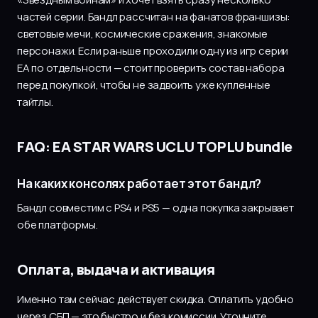
частей серии. Бандл рассчитан на фанатов франшизы:
световые мечи, космические сражения, знакомые
персонажи. Если раньше проходили одну из игр серии
EA по отдельности — стоит проверить состав набора
перед покупкой, чтобы не задвоить уже купленные
тайтлы.
FAQ: EA STAR WARS UCLU TOPLU bundle
На каких консолях работает этот бандл?
Бандл совместим с PS4 и PS5 — одна покупка закрывает
обе платформы.
Оплата, выдача и активация
Именно там сейчас действует скидка. Оплатить удобно
через СБП — это быстро и без комиссии. Уточните