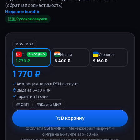
(обратная совместимость)
Издание:
bundle
🇷🇺 Русская озвучка
PS5, PS4
Турция
Индия
Украина
ВЫГОДНО
1 770 ₽
6 400 ₽
9 160 ₽
1 770 ₽
Активация на ваш PSN-аккаунт
Выдача 5–30 мин
Гарантия 1 год
СБП
Карта МИР
В корзину
Оплата СБП/МИР
→
Менеджер активирует
→
Игра на аккаунте за 5–30 мин