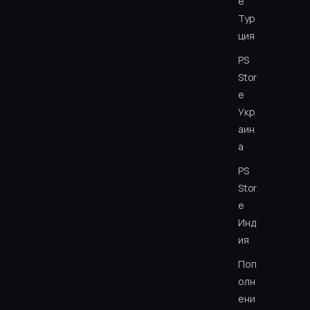
e
Тур
ция
PS
Stor
e
Укр
аин
а
PS
Stor
e
Инд
ия
Поп
олн
ени