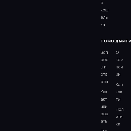
е
кош
ель
ка
ПОМОЩЬ
КОМП
Воп
О
рос
ком
ы и
пан
отв
ии
еты
Кон
Как
так
акт
ты
иви
Пол
ров
ити
ать
ка