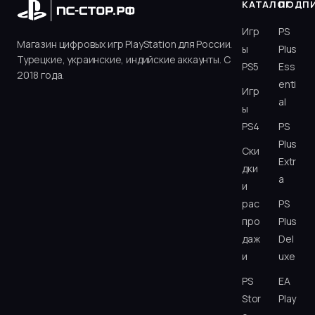
КАТАЛОГ
ПОДП
Игр
PS
Магазин цифровых игр PlayStation для России.
ы
Plus
Турецкие, украинские, индийские аккаунты. С
PS5
Ess
2018 года.
enti
Игр
al
ы
PS4
PS
Plus
Ски
Extr
дки
a
и
рас
PS
про
Plus
даж
Del
и
uxe
PS
EA
Stor
Play