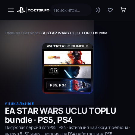
Главная
›
Каталог
›
EA STAR WARS UCLU TOPLU bundle
PS5, PS4
УНИКАЛЬНЫЕ
EA STAR WARS UCLU TOPLU
bundle
·
PS5, PS4
Цифровая версия для
PS5, PS4
· активация на аккаунт региона ·
выдача
5–30
минут
· версия для PS4 работает и на PS5