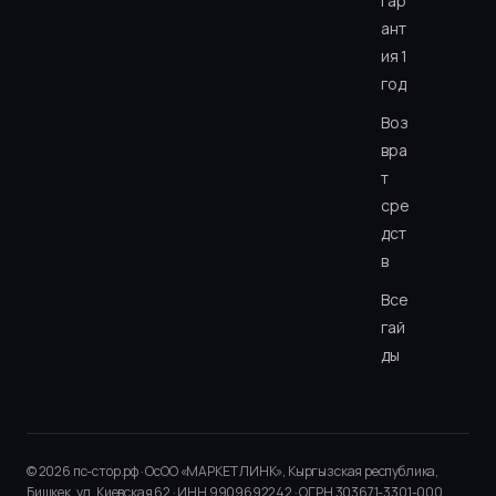
Гар
ант
ия 1
год
Воз
вра
т
сре
дст
в
Все
гай
ды
© 2026 пс-стор.рф · ОсОО «МАРКЕТ ЛИНК», Кыргызская республика,
Бишкек, ул. Киевская 62 · ИНН 9909692242 · ОГРН 303671-3301-000