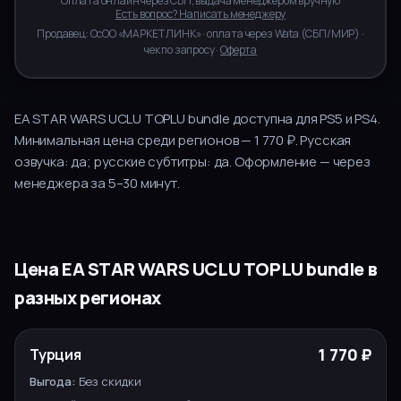
Оплата онлайн через СБП, выдача менеджером вручную
Есть вопрос? Написать менеджеру
Продавец:
ОсОО «МАРКЕТ ЛИНК»
· оплата через
Wata
(
СБП/МИР
) ·
чек по запросу ·
Оферта
EA STAR WARS UCLU TOPLU bundle
доступна для
PS5 и PS4
.
Минимальная цена среди регионов — 1 770 ₽.
Русская
озвучка:
да
; русские субтитры:
да
.
Оформление — через
менеджера за
5–30
минут.
Цена
EA STAR WARS UCLU TOPLU bundle
в
разных регионах
РУССКИЙ
РЕГИОН
ЦЕНА
ВЫГОДА
1 770 ₽
Турция
ЯЗЫК
ВЫБОР
Без скидки