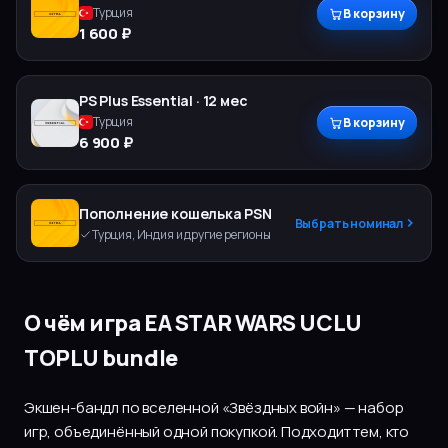
Турция
В корзину
1 600 ₽
PS Plus
Essential
·
12 мес
Турция
В корзину
6 900 ₽
Пополнение кошелька PSN
Выбрать номинал
Турция, Индия и другие регионы
О чём игра EA STAR WARS UCLU
TOPLU bundle
Экшен-бандл по вселенной «Звёздных войн» — набор
игр, объединённый одной покупкой. Подходит тем, кто