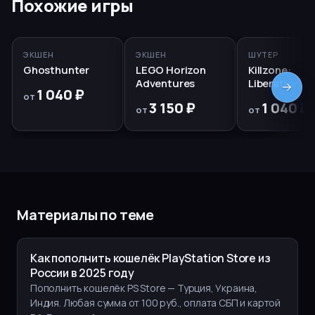
Похожие игры
PS5, PS4
PS5
RUS
PS5, PS4
ЭКШЕН
ЭКШЕН
ШУТЕР
Ghosthunter
LEGO Horizon
Killzone:
Adventures
Liberation
1 040 ₽
от
3 150 ₽
1 040 ₽
от
от
Материалы по теме
Как пополнить кошелёк PlayStation Store из
России в 2025 году
Пополнить кошелёк PS Store — Турция, Украина,
Индия. Любая сумма от 100 руб., оплата СБП и картой