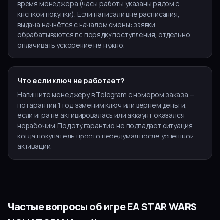
время менеджера (часы работы указаны рядом с
кнопкой покупки). Если написали вне расписания,
выдача начнётся с началом смены: заявки
обрабатываются по порядку поступления, отдельно
оплачивать ускорение не нужно.
Что если ключ не работает?
Напишите менеджеру в Telegram с номером заказа —
по гарантии 1 год заменим ключ или вернём деньги,
если игра не активировалась или аккаунт оказался
нерабочим. Под эту гарантию не подпадает ситуация,
когда покупатель просто передумал после успешной
активации.
Частые вопросы об игре
EA STAR WARS