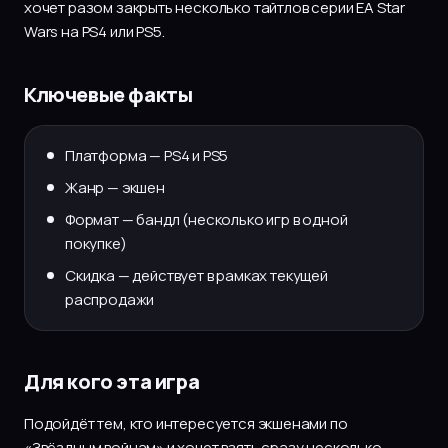
хочет разом закрыть несколько тайтлов серии EA Star
Wars на PS4 или PS5.
Ключевые факты
Платформа — PS4 и PS5
Жанр — экшен
Формат — бандл (несколько игр в одной
покупке)
Скидка — действует в рамках текущей
распродажи
Для кого эта игра
Подойдёт тем, кто интересуется экшенами по
«Звёздным войнам» и хочет взять сразу несколько