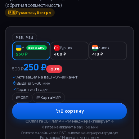
(обратная совместимость)
🇷🇺 Русские субтитры
PS5, PS4
Украина
Турция
Индия
ВЫГОДНО
250 ₽
400 ₽
410 ₽
250 ₽
500 ₽
−
20
%
Активация на ваш PSN-аккаунт
Выдача 5–30 мин
Гарантия 1 год
СБП
Карта МИР
В корзину
Оплата СБП/МИР
→
Менеджер активирует
→
Игра на аккаунте за 5–30 мин
Оплата онлайн через СБП, выдача менеджером вручную
Есть вопрос? Написать менеджеру