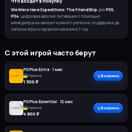
Что входит в покупку
We Were Here Expeditions: The FriendShip
для
PS5,
PS4
, цифровая версия. Активация с помощью
менеджера на аккаунт нужного региона, поддержка до
запуска игры и гарантия магазина 1 год.
С этой игрой часто берут
PS Plus
Extra
·
1 мес
Украина
В корзину
1 300 ₽
PS Plus
Essential
·
12 мес
Украина
В корзину
4 800 ₽