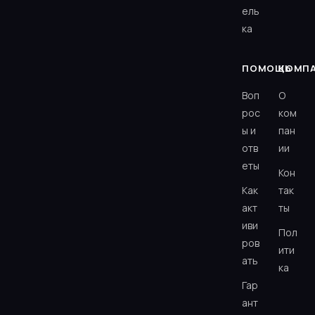
ель
ка
ПОМОЩЬ
КОМП
Воп
О
рос
ком
ы и
пан
отв
ии
еты
Кон
Как
так
акт
ты
иви
Пол
ров
ити
ать
ка
Гар
ант