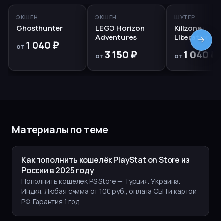
ЭКШЕН
ЭКШЕН
ШУТЕР
Ghosthunter
LEGO Horizon
Killzone:
Adventures
Liberation
1 040 ₽
от
3 150 ₽
1 040 ₽
от
от
Материалы по теме
Как пополнить кошелёк PlayStation Store из
России в 2025 году
Пополнить кошелёк PS Store — Турция, Украина,
Индия. Любая сумма от 100 руб., оплата СБП и картой
РФ. Гарантия 1 год.