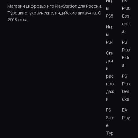
Игр
PS
Магазин цифровых игр PlayStation для России.
ы
Plus
Турецкие, украинские, индийские аккаунты. С
PS5
Ess
2018 года.
enti
Игр
al
ы
PS4
PS
Plus
Ски
Extr
дки
a
и
рас
PS
про
Plus
даж
Del
и
uxe
PS
EA
Stor
Play
e
Тур