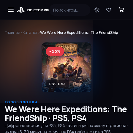
Главная
›
Каталог
›
We Were Here Expeditions: The FriendShip
−
20
%
PS5, PS4
ГОЛОВОЛОМКА
We Were Here Expeditions: The
FriendShip
·
PS5, PS4
Цифровая версия для
PS5, PS4
· активация на аккаунт региона ·
выдача
5–30
минут
· версия для PS4 работает и на PS5