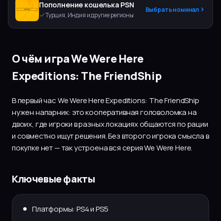
Пополнение кошелька PSN
Выбрать номинал
Турция, Индия и другие регионы
О чём игра We Were Here
Expeditions: The FriendShip
В первый час We Were Here Expeditions: The FriendShip
нужен напарник: это кооперативная головоломка на
двоих, где игроки в разных локациях общаются по рации
и совместно ищут решения. Без второго игрока смысла в
покупке нет — так устроена вся серия We Were Here.
Ключевые факты
Платформы: PS4 и PS5