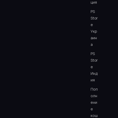
ция
PS
Stor
e
Укр
аин
а
PS
Stor
e
Инд
ия
Поп
олн
ени
е
кош