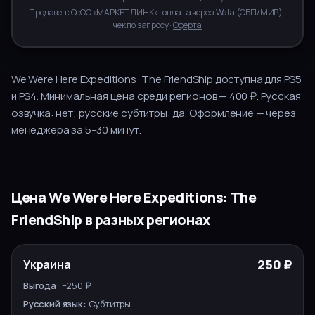
Продавец:
ОсОО «МАРКЕТ ЛИНК»
· оплата через
Wata
(
СБП/МИР
) ·
чек по запросу ·
Оферта
We Were Here Expeditions: The FriendShip
доступна для
PS5
и PS4
.
Минимальная цена среди регионов — 400 ₽.
Русская
озвучка:
нет
; русские субтитры:
да
.
Оформление — через
менеджера за
5–30
минут.
Цена
We Were Here Expeditions: The
FriendShip
в разных регионах
РУССКИЙ
РЕГИОН
ЦЕНА
ВЫГОДА
250 ₽
Украина
ЯЗЫК
ВЫБОР
−250 ₽
Субтитры