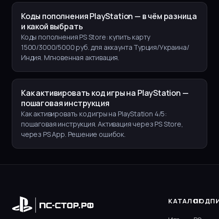
Коды пополнения PlayStation — в чём разница
и какой выбрать
Коды пополнения PS Store: купить карту
1500/3000/5000 руб. для аккаунта Турция/Украина/
Индия. Мгновенная активация.
Как активировать код игры на PlayStation —
пошаговая инструкция
Как активировать код игры на PlayStation 4/5:
пошаговая инструкция. Активация через PS Store,
через PS App. Решение ошибок.
КАТАЛОГ
ПОДП