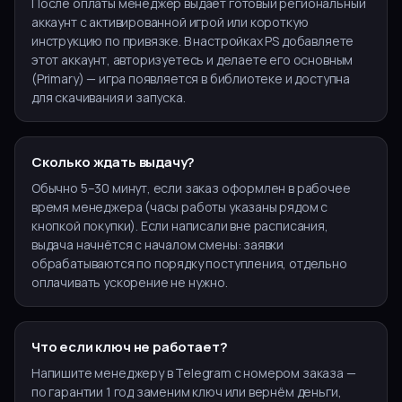
После оплаты менеджер выдаёт готовый региональный
аккаунт с активированной игрой или короткую
инструкцию по привязке. В настройках PS добавляете
этот аккаунт, авторизуетесь и делаете его основным
(Primary) — игра появляется в библиотеке и доступна
для скачивания и запуска.
Сколько ждать выдачу?
Обычно 5–30 минут, если заказ оформлен в рабочее
время менеджера (часы работы указаны рядом с
кнопкой покупки). Если написали вне расписания,
выдача начнётся с началом смены: заявки
обрабатываются по порядку поступления, отдельно
оплачивать ускорение не нужно.
Что если ключ не работает?
Напишите менеджеру в Telegram с номером заказа —
по гарантии 1 год заменим ключ или вернём деньги,