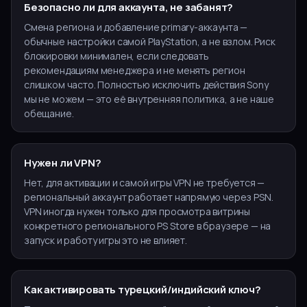
Безопасно ли для аккаунта, не забанят?
Смена региона и добавление primary-аккаунта —
обычные настройки самой PlayStation, а не взлом. Риск
блокировки минимален, если следовать
рекомендациям менеджера и не менять регион
слишком часто. Полностью исключить действия Sony
мы не можем — это её внутренняя политика, а не наше
обещание.
Нужен ли VPN?
Нет, для активации и самой игры VPN не требуется —
региональный аккаунт работает напрямую через PSN.
VPN иногда нужен только для просмотра витрины
конкретного регионального PS Store в браузере — на
запуск и работу игры это не влияет.
Как активировать турецкий/индийский ключ?