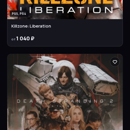
PS5, PS4
Killzone: Liberation
1 040 ₽
от