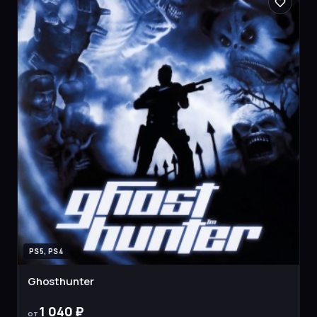
PS5, PS4
Ghosthunter
1 040 ₽
от