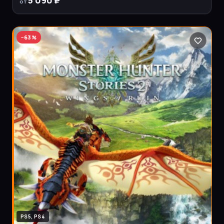
от
−
63
%
PS5, PS4