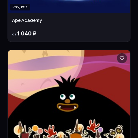
PS5, PS4
Ape Academy
1 040 ₽
от