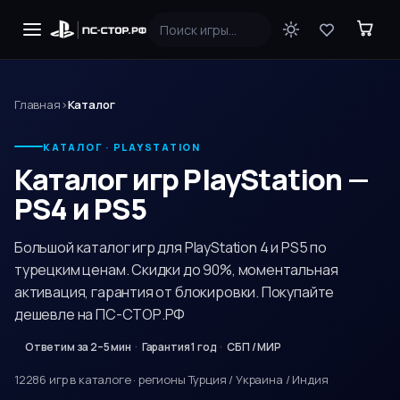
Главная
›
Каталог
КАТАЛОГ · PLAYSTATION
Каталог игр PlayStation —
PS4 и PS5
Большой каталог игр для PlayStation 4 и PS5 по
турецким ценам. Скидки до 90%, моментальная
активация, гарантия от блокировки. Покупайте
дешевле на ПС-СТОР.РФ
Ответим за 2–5 мин
Гарантия 1 год
СБП / МИР
12286
игр
в каталоге · регионы Турция / Украина / Индия