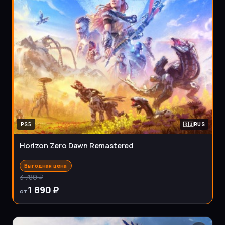
PS5
RUS
Horizon Zero Dawn Remastered
Выгодная цена
3 780 ₽
1 890 ₽
от