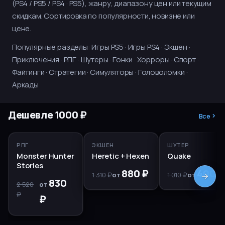
(PS4 / PS5 / PS4 · PS5), жанру, диапазону цен или текущим
скидкам. Сортировка по популярности, новизне или
цене.
Популярные разделы:
Игры PS5
·
Игры PS4
·
Экшен
·
Приключения
·
РПГ
·
Шутеры
·
Гонки
·
Хорроры
·
Спорт
·
Файтинги
·
Стратегии
·
Симуляторы
·
Головоломки
·
Аркады
Дешевле 1000 ₽
Все
PS5, PS4
PS5, PS4
PS5, PS4
−67%
−33%
−60%
РПГ
ЭКШЕН
ШУТЕР
Monster Hunter
Heretic + Hexen
Quake
Stories
880 ₽
400 ₽
1 310 ₽
от
1 010 ₽
от
830
2 520
от
₽
₽