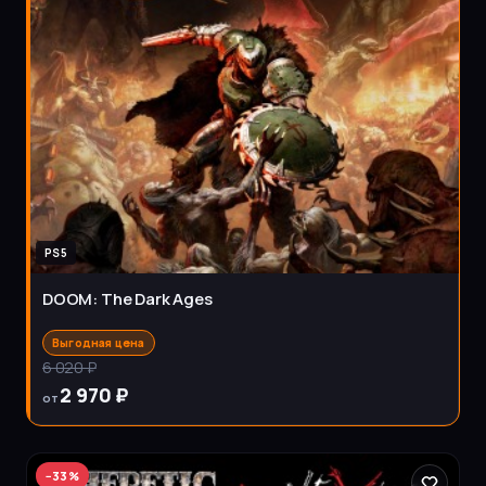
PS5
DOOM: The Dark Ages
Выгодная цена
6 020 ₽
2 970 ₽
от
−
33
%