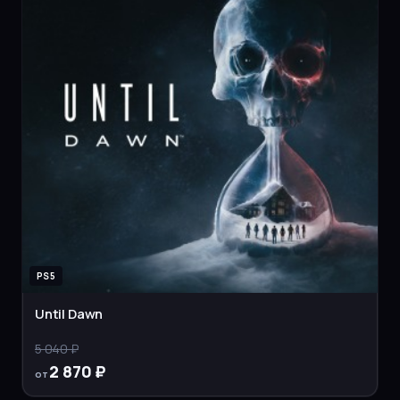
PS5
Until Dawn
5 040 ₽
2 870 ₽
от