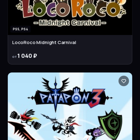
PS5, PS4
LocoRoco Midnight Carnival
1 040 ₽
от