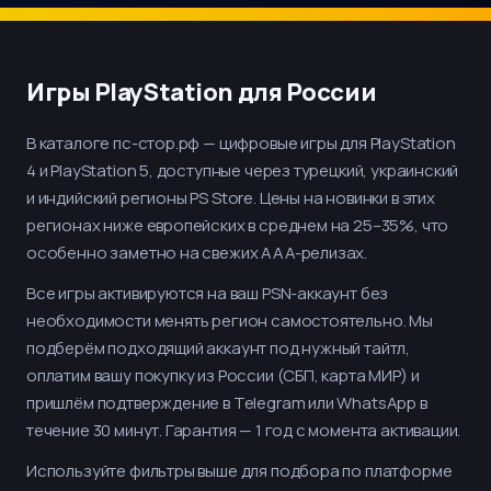
Игры PlayStation для России
В каталоге пс-стор.рф — цифровые игры для PlayStation
4 и PlayStation 5, доступные через турецкий, украинский
и индийский регионы PS Store. Цены на новинки в этих
регионах ниже европейских в среднем на 25–35%, что
особенно заметно на свежих AAA-релизах.
Все игры активируются на ваш PSN-аккаунт без
необходимости менять регион самостоятельно. Мы
подберём подходящий аккаунт под нужный тайтл,
оплатим вашу покупку из России (СБП, карта МИР) и
пришлём подтверждение в Telegram или WhatsApp в
течение 30 минут. Гарантия — 1 год с момента активации.
Используйте фильтры выше для подбора по платформе