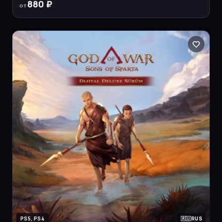
880 ₽
от
PS5, PS4
RUS