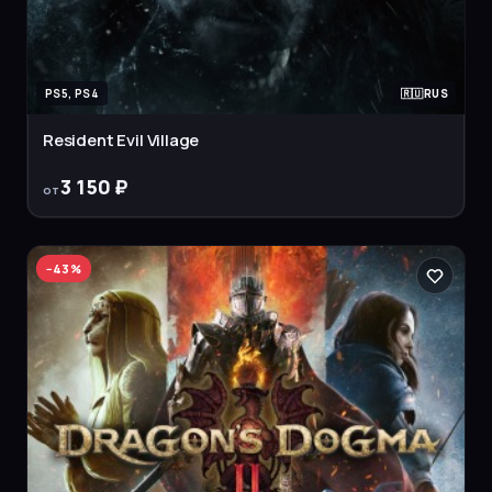
PS5, PS4
RUS
Resident Evil Village
3 150 ₽
от
−
43
%