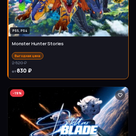
PS5, PS4
Monster Hunter Stories
Выгодная цена
2 520 ₽
830 ₽
от
−
19
%