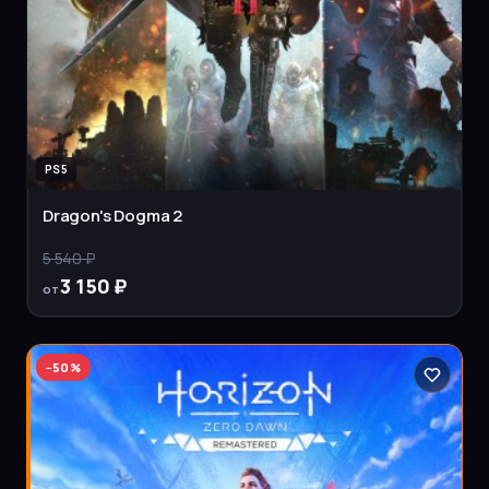
PS5
Dragon's Dogma 2
5 540 ₽
3 150 ₽
от
−
50
%