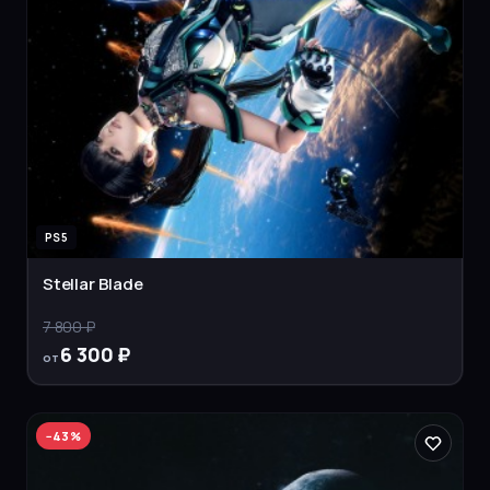
PS5
Stellar Blade
7 800 ₽
6 300 ₽
от
−
43
%