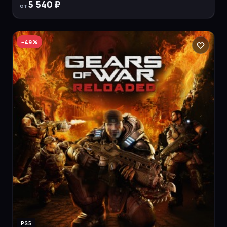
5 540 ₽
от
−
49
%
PS5