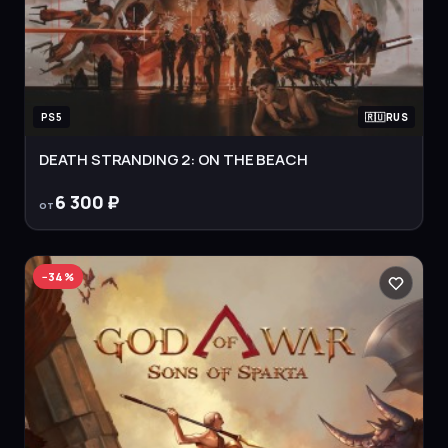
PS5
RUS
DEATH STRANDING 2: ON THE BEACH
6 300 ₽
от
−
34
%