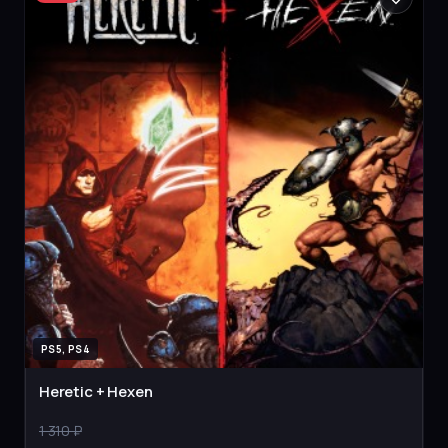
PS5, PS4
Heretic + Hexen
1 310 ₽