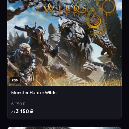
PS5
Monster Hunter Wilds
6 050 ₽
3 150 ₽
от