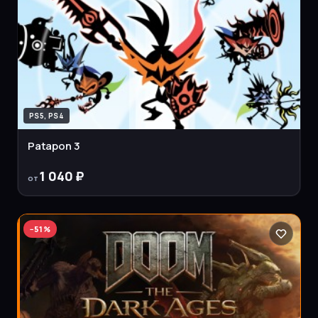
PS5, PS4
Patapon 3
1 040 ₽
от
−
51
%