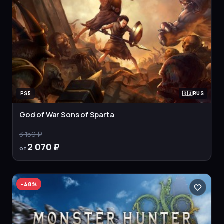
PS5
RUS
God of War Sons of Sparta
3 150 ₽
2 070 ₽
от
−
48
%