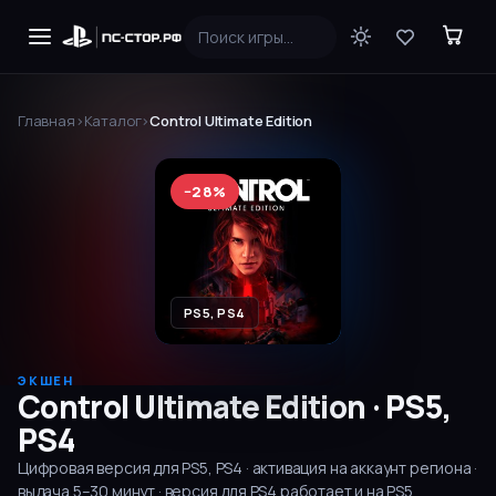
Главная
›
Каталог
›
Control Ultimate Edition
−
28
%
PS5, PS4
ЭКШЕН
Control Ultimate Edition
·
PS5,
PS4
Цифровая версия для
PS5, PS4
· активация на аккаунт региона ·
выдача
5–30
минут
· версия для PS4 работает и на PS5