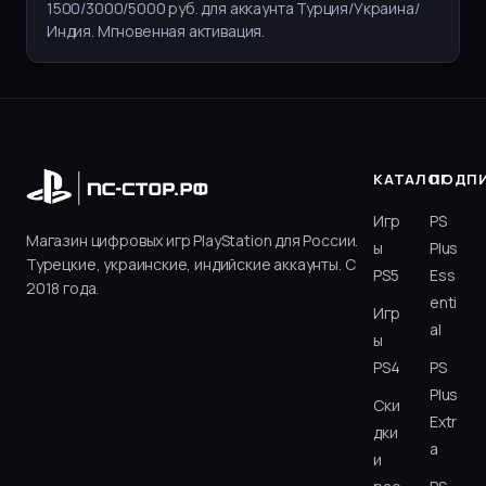
1500/3000/5000 руб. для аккаунта Турция/Украина/
Индия. Мгновенная активация.
КАТАЛОГ
ПОДП
Игр
PS
Магазин цифровых игр PlayStation для России.
ы
Plus
Турецкие, украинские, индийские аккаунты. С
PS5
Ess
2018 года.
enti
Игр
al
ы
PS4
PS
Plus
Ски
Extr
дки
a
и