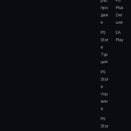
рас
PS
про
Plus
даж
Del
и
uxe
PS
EA
Stor
Play
e
Тур
ция
PS
Stor
e
Укр
аин
а
PS
Stor