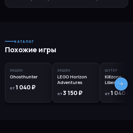
КАТАЛОГ
Похожие игры
PS5, PS4
PS5
RUS
PS5, PS4
ЭКШЕН
ЭКШЕН
ШУТЕР
Ghosthunter
LEGO Horizon
Killzone:
Adventures
Liberation
1 040 ₽
от
3 150 ₽
1 040 ₽
от
от