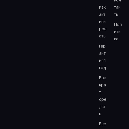
Как
так
акт
ты
иви
Пол
ров
ити
ать
ка
Гар
ант
ия 1
год
Воз
вра
т
сре
дст
в
Все