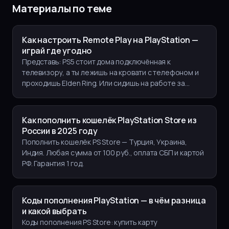
Материалы по теме
Как настроить Remote Play на PlayStation —
играй где угодно
Представь: PS5 стоит дома подключённая к
телевизору, а ты лежишь на кровати с телефоном и
проходишь Elden Ring. Или сидишь на работе за
ноутбуком и фармиш
Как пополнить кошелёк PlayStation Store из
России в 2025 году
Пополнить кошелёк PS Store — Турция, Украина,
Индия. Любая сумма от 100 руб., оплата СБП и картой
РФ. Гарантия 1 год.
Коды пополнения PlayStation — в чём разница
и какой выбрать
Коды пополнения PS Store: купить карту