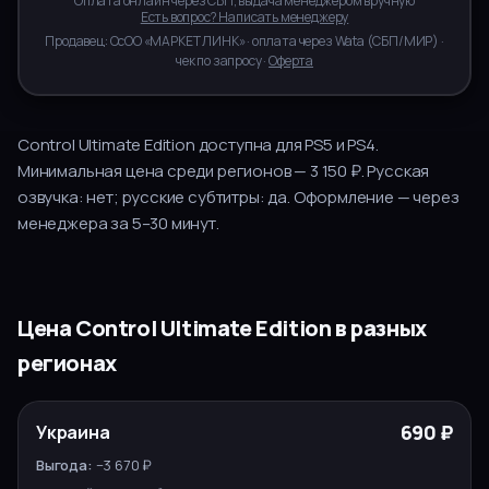
Оплата онлайн через СБП, выдача менеджером вручную
Есть вопрос? Написать менеджеру
Продавец:
ОсОО «МАРКЕТ ЛИНК»
· оплата через
Wata
(
СБП/МИР
) ·
чек по запросу ·
Оферта
Control Ultimate Edition
доступна для
PS5 и PS4
.
Минимальная цена среди регионов — 3 150 ₽.
Русская
озвучка:
нет
; русские субтитры:
да
.
Оформление — через
менеджера за
5–30
минут.
Цена
Control Ultimate Edition
в разных
регионах
РУССКИЙ
РЕГИОН
ЦЕНА
ВЫГОДА
690 ₽
Украина
ЯЗЫК
ВЫБОР
−3 670 ₽