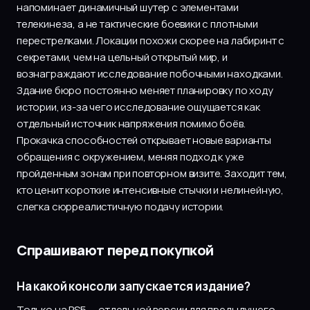
напоминает динамичный шутер с элементами
телекинеза, а не тактические боевики с плотными
перестрелками. Локации похожи скорее на лабиринт с
секретами, чем на цельный открытый мир, и
вознаграждают исследование побочными находками.
Здание бюро постоянно меняет планировку по ходу
истории, из-за чего исследование ощущается как
отдельный источник напряжения помимо боёв.
Прокачка способностей открывает новые варианты
обращения с окружением, меняя подход к уже
пройденным зонам при повторном визите. Заходит тем,
кто ценит короткие интенсивные стычки и нелинейную,
слегка сюрреалистичную подачу истории.
Спрашивают перед покупкой
На какой консоли запускается издание?
Только на PS5 — отдельной версии для предыдущего