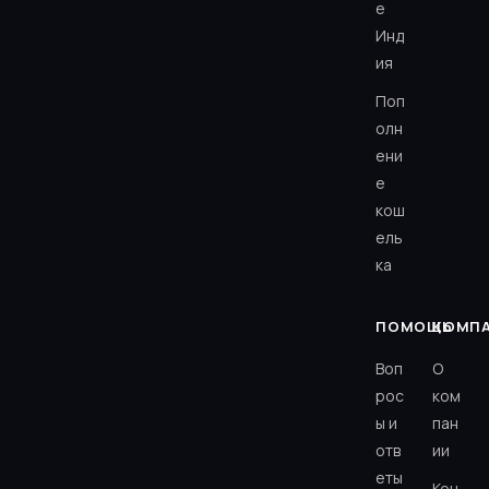
e
Инд
ия
Поп
олн
ени
е
кош
ель
ка
ПОМОЩЬ
КОМП
Воп
О
рос
ком
ы и
пан
отв
ии
еты
Кон