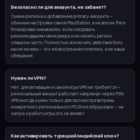
Безопасно ли для аккаунта, не забанят?
Смена региона и добавление primary-аккаунта —
обычные настройки самой PlayStation, а не взлом. Риск
блокировки минимален, если следовать
рекомендациям менеджера и не менять регион
слишком часто. Полностью исключить действия Sony
мы не можем — это её внутренняя политика, а не наше
обещание.
Нужен ли VPN?
Нет, для активации и самой игры VPN не требуется —
региональный аккаунт работает напрямую через PSN.
VPN иногда нужен только для просмотра витрины
конкретного регионального PS Store в браузере — на
запуск и работу игры это не влияет.
Как активировать турецкий/индийский ключ?