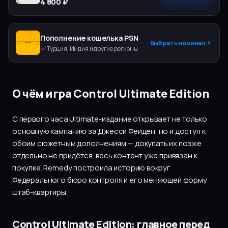
4 800 ₽
Пополнение кошелька PSN
Выбрать номинал
Турция, Индия и другие регионы
О чём игра Control Ultimate Edition
С первого часа Ultimate-издание открывает не только
основную кампанию за Джесси Фейден, но и доступ к
обоим сюжетным дополнениям — докупать их позже
отдельно не придётся, весь контент уже привязан к
покупке. Remedy построила историю вокруг
Федерального бюро контроля и его меняющей форму
штаб-квартиры.
Control Ultimate Edition: главное перед