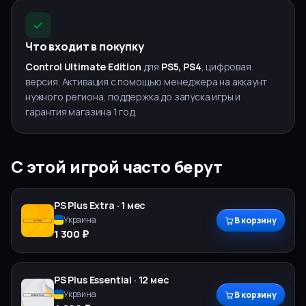
Что входит в покупку
Control Ultimate Edition
для
PS5, PS4
, цифровая
версия. Активация с помощью менеджера на аккаунт
нужного региона, поддержка до запуска игры и
гарантия магазина 1 год.
С этой игрой часто берут
PS Plus
Extra
·
1 мес
Украина
В корзину
1 300 ₽
PS Plus
Essential
·
12 мес
Украина
В корзину