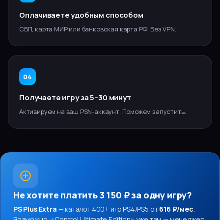
Оплачиваете удобным способом
СБП, карта МИР или банковская карта РФ. Без VPN.
04
Получаете игру за 5–30 минут
Активируем на ваш PSN-аккаунт. Поможем запустить.
Не хотите платить
3 150 ₽
за одну игру?
PS Plus Extra
— каталог 400+ игр PS4/PS5 от
616 ₽/мес
.
Возможно, «
Control Ultimate Edition
» уже там — менеджер