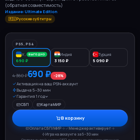
(обратная совместимость)
Издание:
Ultimate Edition
🇷🇺 Русские субтитры
PS5, PS4
Украина
Индия
Турция
ВЫГОДНО
690 ₽
3 150 ₽
5 090 ₽
690 ₽
4 360 ₽
−
28
%
Активация на ваш PSN-аккаунт
Выдача 5–30 мин
Гарантия 1 год
СБП
Карта МИР
В корзину
Оплата СБП/МИР
→
Менеджер активирует
→
Игра на аккаунте за 5–30 мин