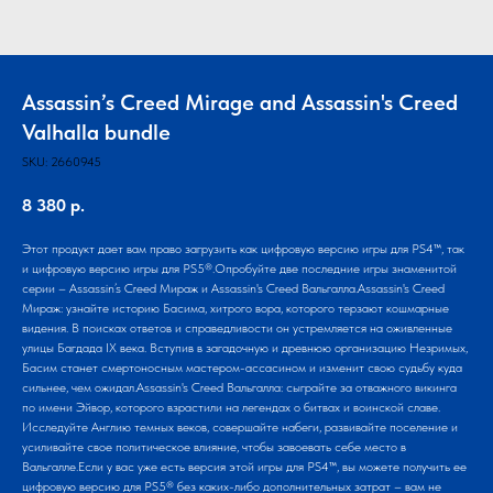
Assassin’s Creed Mirage and Assassin's Creed
Valhalla bundle
SKU:
2660945
8 380
р.
Этот продукт дает вам право загрузить как цифровую версию игры для PS4™, так
и цифровую версию игры для PS5®.Опробуйте две последние игры знаменитой
серии – Assassin’s Creed Мираж и Assassin's Creed Вальгалла.Assassin's Creed
Мираж: узнайте историю Басима, хитрого вора, которого терзают кошмарные
видения. В поисках ответов и справедливости он устремляется на оживленные
улицы Багдада IX века. Вступив в загадочную и древнюю организацию Незримых,
Басим станет смертоносным мастером-ассасином и изменит свою судьбу куда
сильнее, чем ожидал.Assassin's Creed Вальгалла: сыграйте за отважного викинга
по имени Эйвор, которого взрастили на легендах о битвах и воинской славе.
Исследуйте Англию темных веков, совершайте набеги, развивайте поселение и
усиливайте свое политическое влияние, чтобы завоевать себе место в
Вальгалле.Если у вас уже есть версия этой игры для PS4™, вы можете получить ее
цифровую версию для PS5® без каких-либо дополнительных затрат – вам не