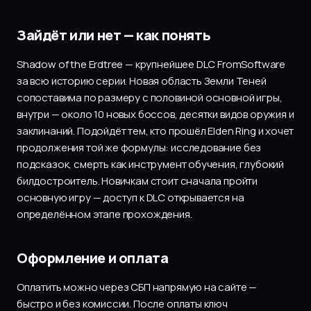
Зайдёт или нет — как понять
Shadow of the Erdtree — крупнейшее DLC FromSoftware
за всю историю серии. Новая область Земли Теней
сопоставима по размеру с половиной основной игры,
внутри — около 10 новых боссов, десятки видов оружия и
заклинаний. Подойдёт тем, кто прошёл Elden Ring и хочет
продолжения той же формулы: исследование без
подсказок, смерть как инструмент обучения, глубокий
билдостроитель. Новичкам стоит сначала пройти
основную игру — доступ к DLC открывается на
определённом этапе прохождения.
Оформление и оплата
Оплатить можно через СБП напрямую на сайте —
быстро и без комиссии. После оплаты ключ