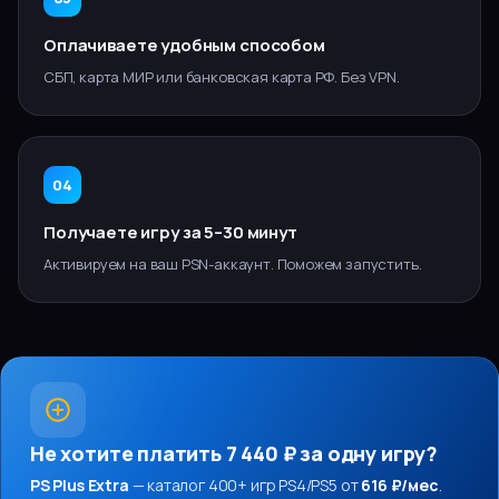
Оплачиваете удобным способом
СБП, карта МИР или банковская карта РФ. Без VPN.
04
Получаете игру за 5–30 минут
Активируем на ваш PSN-аккаунт. Поможем запустить.
Не хотите платить
7 440 ₽
за одну игру?
PS Plus Extra
— каталог 400+ игр PS4/PS5 от
616 ₽/мес
.