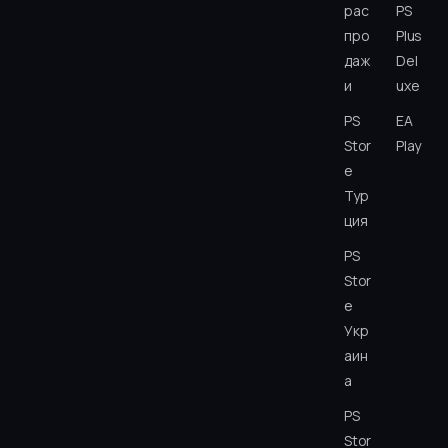
рас
PS
про
Plus
даж
Del
и
uxe
PS
EA
Stor
Play
e
Тур
ция
PS
Stor
e
Укр
аин
а
PS
Stor