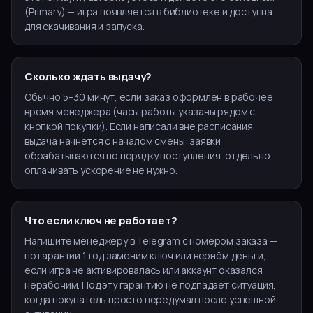
(Primary) — игра появляется в библиотеке и доступна
для скачивания и запуска.
Сколько ждать выдачу?
Обычно 5–30 минут, если заказ оформлен в рабочее
время менеджера (часы работы указаны рядом с
кнопкой покупки). Если написали вне расписания,
выдача начнётся с началом смены: заявки
обрабатываются по порядку поступления, отдельно
оплачивать ускорение не нужно.
Что если ключ не работает?
Напишите менеджеру в Telegram с номером заказа —
по гарантии 1 год заменим ключ или вернём деньги,
если игра не активировалась или аккаунт оказался
нерабочим. Под эту гарантию не подпадает ситуация,
когда покупатель просто передумал после успешной