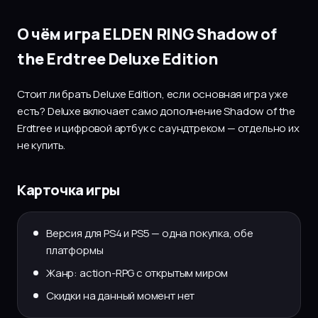
О чём игра ELDEN RING Shadow of
the Erdtree Deluxe Edition
Стоит ли брать Deluxe Edition, если основная игра уже
есть? Deluxe включает само дополнение Shadow of the
Erdtree и цифровой артбук с саундтреком — отдельно их
не купить.
Карточка игры
Версия для PS4 и PS5 — одна покупка, обе
платформы
Жанр: action-RPG с открытым миром
Скидки на данный момент нет