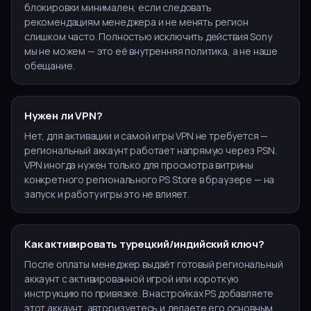
блокировки минимален, если следовать
рекомендациям менеджера и не менять регион
слишком часто. Полностью исключить действия Sony
мы не можем — это её внутренняя политика, а не наше
обещание.
Нужен ли VPN?
Нет, для активации и самой игры VPN не требуется —
региональный аккаунт работает напрямую через PSN.
VPN иногда нужен только для просмотра витрины
конкретного регионального PS Store в браузере — на
запуск и работу игры это не влияет.
Как активировать турецкий/индийский ключ?
После оплаты менеджер выдаёт готовый региональный
аккаунт с активированной игрой или короткую
инструкцию по привязке. В настройках PS добавляете
этот аккаунт, авторизуетесь и делаете его основным