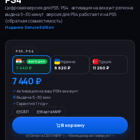
Цифровая версия для
PS5, PS4
· активация на аккаунт региона ·
выдача
5–30
минут
· версия для PS4 работает и на PS5
(обратная совместимость)
Издание:
Deluxe Edition
PS5, PS4
Индия
Украина
Турция
ВЫГОДНО
7 440 ₽
8 820 ₽
11 260 ₽
7 440 ₽
Активация на ваш PSN-аккаунт
Выдача 5–30 мин
Гарантия 1 год
СБП
Карта МИР
В корзину
Оплата СБП/МИР
→
Менеджер активирует
→