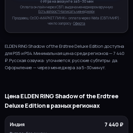
Игра на аккаунте за 5–30 мин
Оплата онлайн через СБП, выдача менеджером вручную
Есть вопрос? Написать менеджеру
Продавец:
ОсОО «МАРКЕТ ЛИНК»
· оплата через
Wata
(
СБП/МИР
) ·
чек по запросу ·
Оферта
ELDEN RING Shadow of the Erdtree Deluxe Edition
доступна
для
PS5 и PS4
.
Минимальная цена среди регионов — 7 440
₽.
Русская озвучка:
уточняется
; русские субтитры:
да
.
Оформление — через менеджера за
5–30
минут.
Цена
ELDEN RING Shadow of the Erdtree
Deluxe Edition
в разных регионах
РУССКИЙ
РЕГИОН
ЦЕНА
ВЫГОДА
7 440 ₽
Индия
ЯЗЫК
ВЫБОР