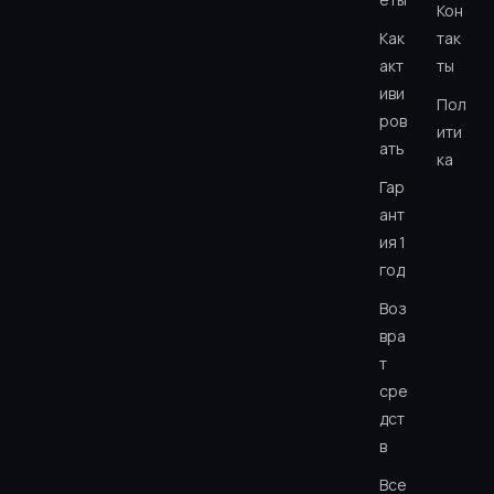
Кон
Как
так
акт
ты
иви
Пол
ров
ити
ать
ка
Гар
ант
ия 1
год
Воз
вра
т
сре
дст
в
Все