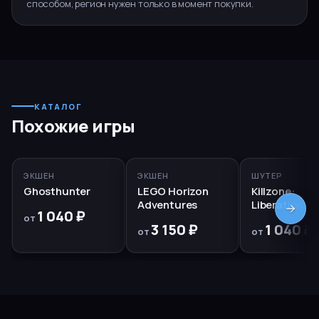
способом, регион нужен только в момент покупки.
КАТАЛОГ
Похожие игры
PS5, PS4
PS5
RUS
PS5, PS4
ЭКШЕН
ЭКШЕН
ШУТЕР
Ghosthunter
LEGO Horizon
Killzone:
Adventures
Liberation
1 040 ₽
от
3 150 ₽
1 040 ₽
от
от