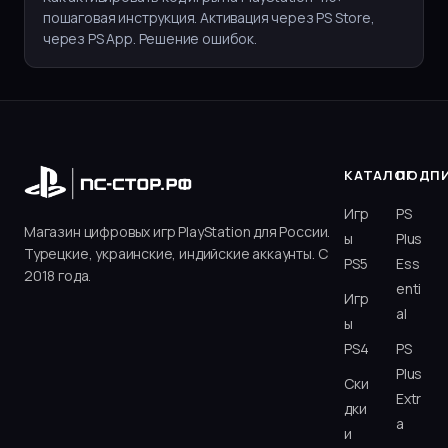
пошаговая инструкция. Активация через PS Store,
через PS App. Решение ошибок.
КАТАЛОГ
ПОДП
Игр
PS
Магазин цифровых игр PlayStation для России.
ы
Plus
Турецкие, украинские, индийские аккаунты. С
PS5
Ess
2018 года.
enti
Игр
al
ы
PS4
PS
Plus
Ски
Extr
дки
a
и