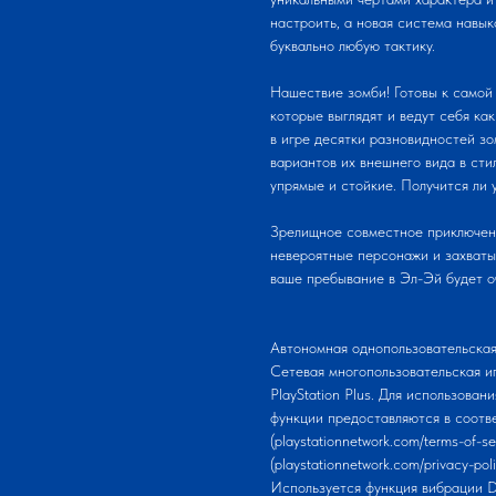
настроить, а новая система навык
буквально любую тактику.
Нашествие зомби! Готовы к самой
которые выглядят и ведут себя ка
в игре десятки разновидностей зо
вариантов их внешнего вида в ст
упрямые и стойкие. Получится ли 
Зрелищное совместное приключение
невероятные персонажи и захваты
ваше пребывание в Эл-Эй будет оч
Автономная однопользовательская
Сетевая многопользовательская иг
PlayStation Plus. Для использова
функции предоставляются в соотв
(playstationnetwork.com/terms-of-
(playstationnetwork.com/privacy-p
Используется функция вибраци