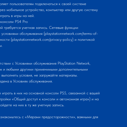
оляет пользователям подключаться к своей системе
через мобильное устройство, компьютер или другую систему
играть в игры на ней.
консоли PS4 Pro
ий требуется учетная запись. Сетевые функции
условиями обслуживания (playstationnetwork.com/terms-of-
ости (playstationnetwork.com/privacy-policy) и политикой
ы.
тствии с Условиями обслуживания PlayStation Network,
мм и любыми другими применимыми дополнительными
 выполнять условия, не загружайте материалы.
дена в Условиях обслуживания.
 играть в них на основной консоли PS5, связанной с вашей
тройки «Общий доступ к консоли и автономная игра») и на
ойдете на них в ту же учетную запись.
ознакомьтесь с «Мерами предосторожности», важными для