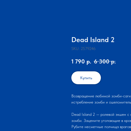
Dead Island 2
SKU:
2579246
1 790
р.
6 300
р.
Купить
Возвращение любимой зомби-саги,
истребление зомби и ошеломител
Dead Island 2 — ролевой экшен с 
зомби. Зацените утопающие в кро
Рубите несметные полчища врагов