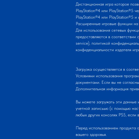
Дистанционная игра которое позв
PlayStation®4 или PlayStation®5 
PlayStation®4 или PlayStation®5 и 
Расширенные игровые функции на 
Для использования сетевых функц
предоставляются в соответствии с 
service), политикой конфиденциальн
конфиденциальности издателя игр
Загрузка осуществляется в соотве
Условиями использования програ
документами. Если вы не согласны
Дополнительная информация приве
Вы можете загружать эти данные и
учетной записьью (с помощью нас
любых других консолях PS5, если в
Перед использованием продукта 
вашего здоровья.