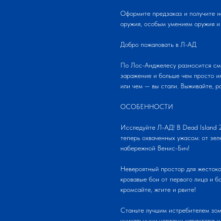
Оформите предзаказ и получите н
оружия, особым умением оружия и
Добро пожаловать в Л-АД
По Лос-Анджелесу разносится сме
заражение и больше чем просто и
или чем — вы стали. Выживайте, р
ОСОБЕННОСТИ
Исследуйте Л-АД! В Dead Island 2
теперь охваченных ужасом: от зе
набережной Венис-Бич!
Невероятный простор для жестоко
кровавые бои от первого лица и б
кромсайте, жгите и рвите!
Станьте лучшим истребителем зом
уникальными чертами характера и