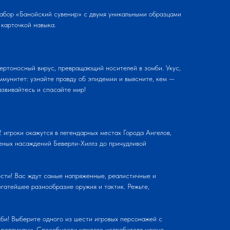
абор «Банойский сувенир» с двумя уникальными образцами
 карточкой навыка.
ртоносный вирус, превращающий носителей в зомби. Укус,
ммунитет: узнайте правду об эпидемии и выясните, кем —
азвивайтесь и спасайте мир!
 игроки окажутся в легендарных местах Города Ангелов,
леных насаждений Беверли-Хиллз до причудливой
сти! Вас ждут самые напряженные, реалистичные и
огатейшее разнообразие оружия и тактик. Режьте,
би! Выберите одного из шести игровых персонажей с
 репликами. Способности каждого истребителя можно