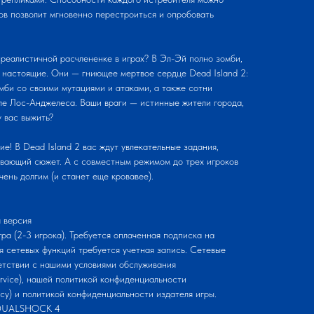
ов позволит мгновенно перестроиться и опробовать
 реалистичной расчлененке в играх? В Эл-Эй полно зомби,
к настоящие. Они — гниющее мертвое сердце Dead Island 2:
мби со своими мутациями и атаками, а также сотни
иле Лос-Анджелеса. Ваши враги — истинные жители города,
у вас выжить?
! В Dead Island 2 вас ждут увлекательные задания,
вающий сюжет. А с совместным режимом до трех игроков
ень долгим (и станет еще кровавее).
 версия
ра (2-3 игрока). Требуется оплаченная подписка на
ния сетевых функций требуется учетная запись. Сетевые
етствии с нашими условиями обслуживания
service), нашей политикой конфиденциальности
olicy) и политикой конфиденциальности издателя игры.
и DUALSHOCK 4