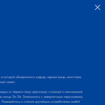
 в которой объединились хоррор, черный юмор, неистовое
ьный сюжет.
видом от первого лица: красочный, стильный и напичканный
ви улицы Эл-Эй. Знакомьтесь с невероятными персонажами.
. Развивайтесь и станьте крутейшим истребителем зомби!