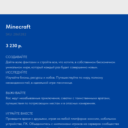
Minecraft
SKU:
2861282
3 230
р.
СОЗДАВАЙТЕ
Дайте волю фантазии и стройте все, что хотите, в собственном бесконечном
уникальном мире, который каждый раз будет совершенно новым.
ИССЛЕДУЙТЕ
Изучайте биомы, ресурсы и мобов. Путешествуйте по миру, полному
неожиданностей, в идеальной игре-песочнице.
ВЫЖИВАЙТЕ
Вас ждут незабываемые приключения, схватки с таинственными врагами,
путешествия по потрясающим местам и в опасных измерениях.
ИГРАЙТЕ ВМЕСТЕ
Проведите время с друзьями, играя на любой платформе: консоли, мобильном
устройстве, ПК. Объединитесь с миллионами игроков на серверах сообщества