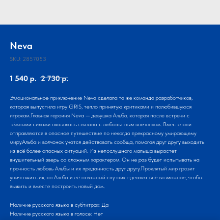
Neva
SKU:
2857053
1 540
р.
2 730
р.
Эмоциональное приключение Neva сделала та же команда разработчиков,
которая выпустила игру GRIS, тепло принятую критиками и полюбившуюся
игрокам.Главная героиня Neva — девушка Альба, которая после встречи с
тёмными силами оказалась связана с любопытным волчонком. Вместе они
отправляются в опасное путешествие по некогда прекрасному умирающему
миру.Альба и волчонок учатся действовать сообща, помогая друг другу выходить
из всё более опасных ситуаций. Из непослушного малыша вырастет
внушительный зверь со сложным характером. Он не раз будет испытывать на
прочность любовь Альбы и их преданность друг другу.Проклятый мир грозит
уничтожить их, но Альба и её отважный спутник сделают всё возможное, чтобы
выжить и вместе построить новый дом.
Наличие русского языка в субтитрах: Да
Наличие русского языка в голосе: Нет