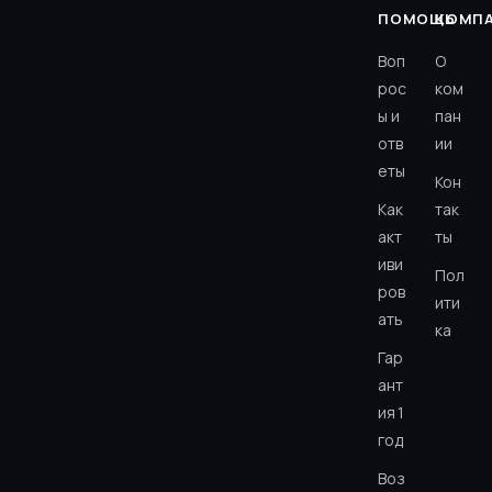
ПОМОЩЬ
КОМП
Воп
О
рос
ком
ы и
пан
отв
ии
еты
Кон
Как
так
акт
ты
иви
Пол
ров
ити
ать
ка
Гар
ант
ия 1
год
Воз