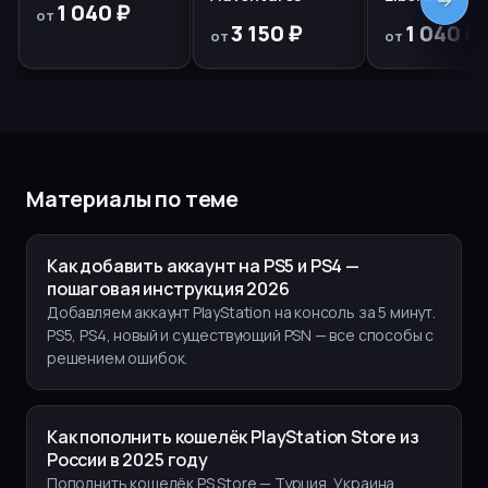
1 040 ₽
от
3 150 ₽
1 040 ₽
от
от
Материалы по теме
Как добавить аккаунт на PS5 и PS4 —
пошаговая инструкция 2026
Добавляем аккаунт PlayStation на консоль за 5 минут.
PS5, PS4, новый и существующий PSN — все способы с
решением ошибок.
Как пополнить кошелёк PlayStation Store из
России в 2025 году
Пополнить кошелёк PS Store — Турция, Украина,