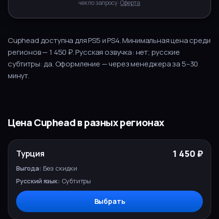
чек по запросу ·
Оферта
Cuphead
доступна для
PS5 и PS4
.
Минимальная цена среди
регионов — 1 450 ₽.
Русская озвучка:
нет
; русские
субтитры:
да
.
Оформление — через менеджера за
5–30
минут.
Цена
Cuphead
в разных регионах
РУССКИЙ
РЕГИОН
ЦЕНА
ВЫГОДА
1 450 ₽
Турция
ЯЗЫК
ВЫБОР
Без скидки
Субтитры
Выбрать