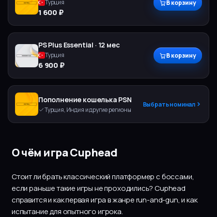
Турция
В корзину
1 600 ₽
PS Plus
Essential
·
12 мес
Турция
В корзину
6 900 ₽
Пополнение кошелька PSN
Выбрать номинал
Турция, Индия и другие регионы
О чём игра Cuphead
Стоит ли брать классический платформер с боссами,
если раньше такие игры не проходились? Cuphead
справится и как первая игра в жанре run-and-gun, и как
испытание для опытного игрока.