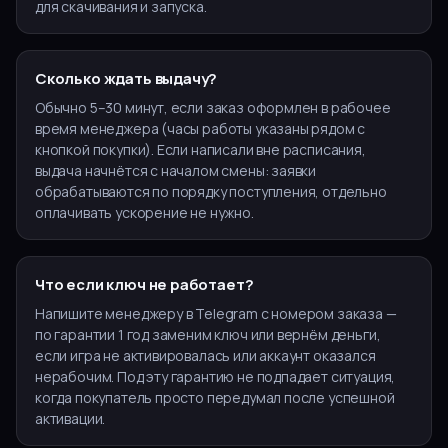
для скачивания и запуска.
Сколько ждать выдачу?
Обычно 5–30 минут, если заказ оформлен в рабочее
время менеджера (часы работы указаны рядом с
кнопкой покупки). Если написали вне расписания,
выдача начнётся с началом смены: заявки
обрабатываются по порядку поступления, отдельно
оплачивать ускорение не нужно.
Что если ключ не работает?
Напишите менеджеру в Telegram с номером заказа —
по гарантии 1 год заменим ключ или вернём деньги,
если игра не активировалась или аккаунт оказался
нерабочим. Под эту гарантию не подпадает ситуация,
когда покупатель просто передумал после успешной
активации.