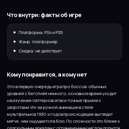
Что внутри: факты об игре
Платформа: PS4 и PS5
Жанр: платформер
Скидка: не действует
Кому понравится, а кому нет
Это в первую очередь игра про боссов: обычных
уровней с беготнёй немного, основное время уходит
на изучение паттернов атак и точные прыжки с
уворотами. Из-за ручной анимации в стиле
мультфильмов 1930-х годов происходящее выглядит
мягче, чем ощущается в бою. По сложности это ближе к
олдскульным аркадам с ограниченным числом попыток,