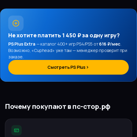
Не хотите платить
1 450 ₽
за одну игру?
PS Plus Extra
— каталог 400+ игр PS4/PS5 от
616 ₽/мес
.
Возможно, «
Cuphead
» уже там — менеджер проверит при
заказе.
Смотреть PS Plus
Почему покупают в пс-стор.рф