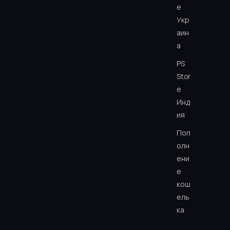
e
Укр
аин
а
PS
Stor
e
Инд
ия
Поп
олн
ени
е
кош
ель
ка