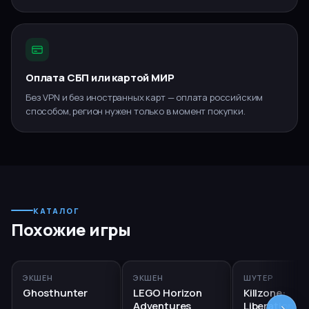
Оплата СБП или картой МИР
Без VPN и без иностранных карт — оплата российским
способом, регион нужен только в момент покупки.
КАТАЛОГ
Похожие игры
PS5, PS4
PS5
RUS
PS5, PS4
ЭКШЕН
ЭКШЕН
ШУТЕР
Ghosthunter
LEGO Horizon
Killzone:
Adventures
Liberation