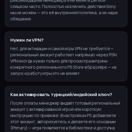
рекомендациям менеджера и не менять регион
слишком часто. Полностью исключить действия Sony
мы не можем — это её внутренняя политика, а не наше
обещание.
Нужен ли VPN?
Нет, для активации и самой игры VPN не требуется —
региональный аккаунт работает напрямую через PSN.
VPN иногда нужен только для просмотра витрины
конкретного регионального PS Store в браузере — на
запуск и работу игры это не влияет.
Как активировать турецкий/индийский ключ?
После оплаты менеджер выдаёт готовый региональный
аккаунт с активированной игрой или короткую
инструкцию по привязке. В настройках PS добавляете
этот аккаунт, авторизуетесь и делаете его основным
(Primary) — игра появляется в библиотеке и доступна