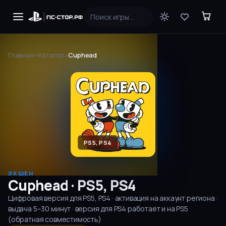
Главная
›
Каталог
›
Cuphead
PS5, PS4
ЭКШЕН
Cuphead
·
PS5, PS4
Цифровая версия для
PS5, PS4
· активация на аккаунт региона ·
выдача
5–30
минут
· версия для PS4 работает и на PS5
(обратная совместимость)