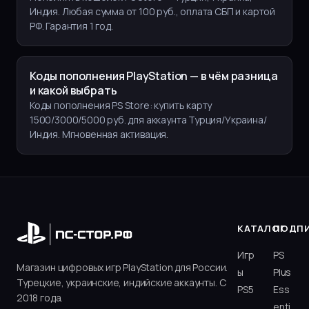
Индия. Любая сумма от 100 руб., оплата СБП и картой
РФ. Гарантия 1 год.
Коды пополнения PlayStation — в чём разница
и какой выбрать
Коды пополнения PS Store: купить карту
1500/3000/5000 руб. для аккаунта Турция/Украина/
Индия. Мгновенная активация.
КАТАЛОГ
ПОДП
Игр
PS
Магазин цифровых игр PlayStation для России.
ы
Plus
Турецкие, украинские, индийские аккаунты. С
PS5
Ess
2018 года.
enti