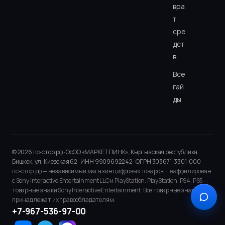
вра
т
сре
дст
в
Все
гай
ды
© 2026 пс-стор.рф · ОсОО «МАРКЕТ ЛИНК», Кыргызская республика,
Бишкек, ул. Киевская 62 · ИНН 9909692242 · ОГРН 303671-3301-000
пс-стор.рф — независимый магазин цифровых товаров. Не аффилирован
с Sony Interactive Entertainment LLC и PlayStation. PlayStation, PS4, PS5 —
товарные знаки Sony Interactive Entertainment. Все товарные знаки
принадлежат их правообладателям.
+7-967-536-97-00