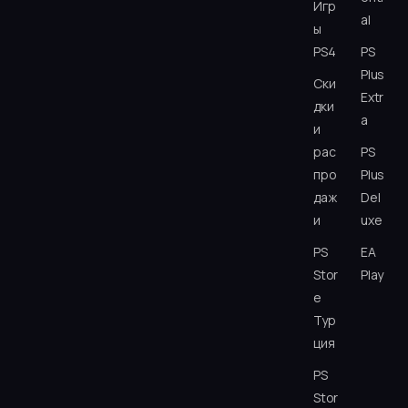
Игр
al
ы
PS4
PS
Plus
Ски
Extr
дки
a
и
рас
PS
про
Plus
даж
Del
и
uxe
PS
EA
Stor
Play
e
Тур
ция
PS
Stor