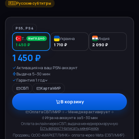
🇷🇺 Русские субтитры
PS5, PS4
Турция
Украина
Индия
ВЫГОДНО
1 450 ₽
1 710 ₽
2 090 ₽
1 450 ₽
Активация на ваш PSN-аккаунт
Выдача 5–30 мин
Гарантия 1 год
СБП
Карта МИР
В корзину
Оплата СБП/МИР
→
Менеджер активирует
→
Игра на аккаунте за 5–30 мин
Оплата онлайн через СБП, выдача менеджером вручную
Есть вопрос? Написать менеджеру
Продавец:
ОсОО «МАРКЕТ ЛИНК»
· оплата через
Wata
(
СБП/МИР
) ·