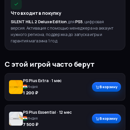
Что входит в покупку
SILENT HILL 2 Deluxe Edition
для
PS5
, цифровая
версия. Активация с помощью менеджера на аккаунт
нужного региона, поддержка до запуска игры и
гарантия магазина 1 год.
С этой игрой часто берут
PS Plus
Extra
·
1 мес
Индия
В корзину
1 200 ₽
PS Plus
Essential
·
12 мес
Индия
В корзину
7 500 ₽