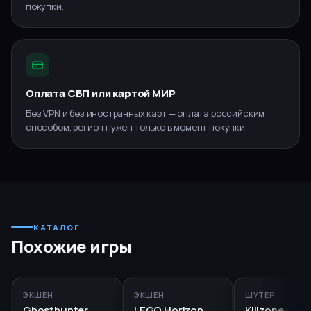
покупки.
Оплата СБП или картой МИР
Без VPN и без иностранных карт — оплата российским
способом, регион нужен только в момент покупки.
КАТАЛОГ
Похожие игры
PS5, PS4
PS5
RUS
PS5, PS4
ЭКШЕН
ЭКШЕН
ШУТЕР
Ghosthunter
LEGO Horizon
Killzone: