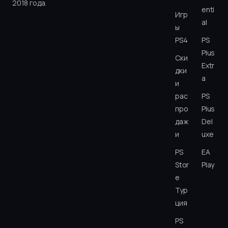
2018 года.
enti
Игр
al
ы
PS4
PS
Plus
Ски
Extr
дки
a
и
рас
PS
про
Plus
даж
Del
и
uxe
PS
EA
Stor
Play
e
Тур
ция
PS