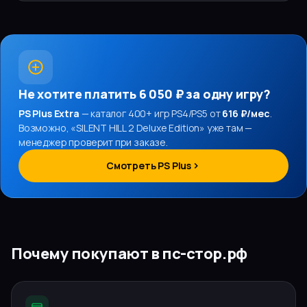
Не хотите платить
6 050 ₽
за одну игру?
PS Plus Extra
— каталог 400+ игр PS4/PS5 от
616 ₽/мес
.
Возможно, «
SILENT HILL 2 Deluxe Edition
» уже там —
менеджер проверит при заказе.
Смотреть PS Plus
Почему покупают в пс-стор.рф