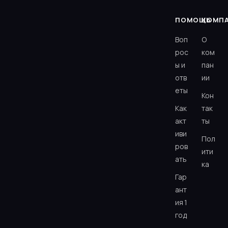
ПОМОЩЬ
КОМП
Воп
О
рос
ком
ы и
пан
отв
ии
еты
Кон
Как
так
акт
ты
иви
Пол
ров
ити
ать
ка
Гар
ант
ия 1
год