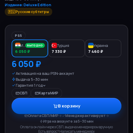
Издание:
Deluxe Edition
🇷🇺 Русские субтитры
PS5
Индия
Турция
Украина
ВЫГОДНО
6 050 ₽
7 330 ₽
7 460 ₽
6 050 ₽
Активация на ваш PSN-аккаунт
Выдача 5–30 мин
Гарантия 1 год
СБП
Карта МИР
В корзину
Оплата СБП/МИР
→
Менеджер активирует
→
Игра на аккаунте за 5–30 мин
Оплата онлайн через СБП, выдача менеджером вручную
Есть вопрос? Написать менеджеру