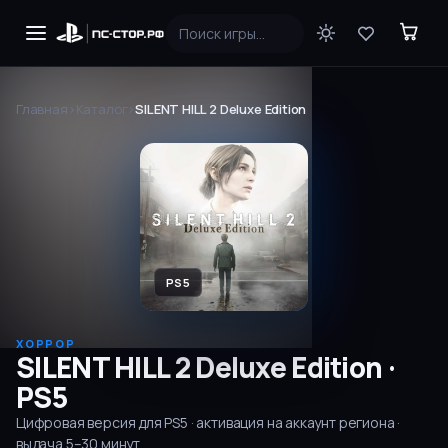
Главная
›
Каталог
›
SILENT HILL 2 Deluxe Edition
PS5
ХОРРОР
SILENT HILL 2 Deluxe Edition
·
PS5
Цифровая версия для
PS5
· активация на аккаунт региона ·
выдача
5–30
минут