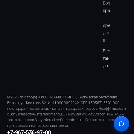
Воз
вра
т
сре
дст
в
Все
гай
ды
© 2026 пс-стор.рф · ОсОО «МАРКЕТ ЛИНК», Кыргызская республика,
Бишкек, ул. Киевская 62 · ИНН 9909692242 · ОГРН 303671-3301-000
пс-стор.рф — независимый магазин цифровых товаров. Не аффилирован
с Sony Interactive Entertainment LLC и PlayStation. PlayStation, PS4, PS5 —
товарные знаки Sony Interactive Entertainment. Все товарные знаки
принадлежат их правообладателям.
+7-967-536-97-00