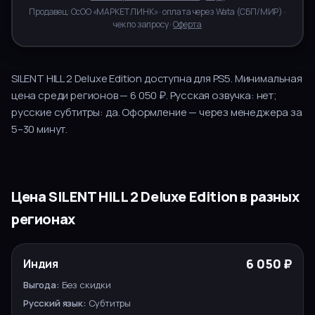
Продавец:
ОсОО «МАРКЕТ ЛИНК»
· оплата через
Wata
(
СБП/МИР
) ·
чек по запросу ·
Оферта
SILENT HILL 2 Deluxe Edition
доступна для
PS5
.
Минимальная
цена среди регионов — 6 050 ₽.
Русская озвучка:
нет
;
русские субтитры:
да
.
Оформление — через менеджера за
5–30
минут.
Цена
SILENT HILL 2 Deluxe Edition
в разных
регионах
РУССКИЙ
РЕГИОН
ЦЕНА
ВЫГОДА
6 050 ₽
Индия
ЯЗЫК
ВЫБОР
Без скидки
Субтитры