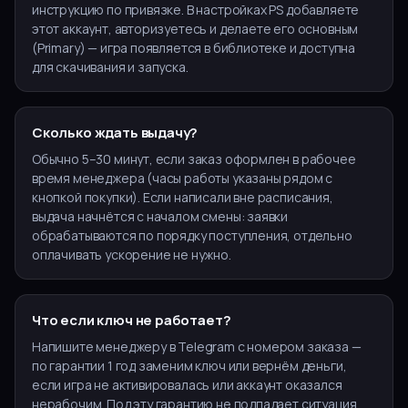
инструкцию по привязке. В настройках PS добавляете
этот аккаунт, авторизуетесь и делаете его основным
(Primary) — игра появляется в библиотеке и доступна
для скачивания и запуска.
Сколько ждать выдачу?
Обычно 5–30 минут, если заказ оформлен в рабочее
время менеджера (часы работы указаны рядом с
кнопкой покупки). Если написали вне расписания,
выдача начнётся с началом смены: заявки
обрабатываются по порядку поступления, отдельно
оплачивать ускорение не нужно.
Что если ключ не работает?
Напишите менеджеру в Telegram с номером заказа —
по гарантии 1 год заменим ключ или вернём деньги,
если игра не активировалась или аккаунт оказался
нерабочим. Под эту гарантию не подпадает ситуация,