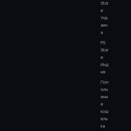
Stor
e
Укр
аин
а
PS
Stor
e
Инд
ия
Поп
олн
ени
е
кош
ель
ка