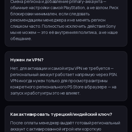
Смена региона и добавление primary-аккаунта —
обычные настройки самой PlayStation, а не взлом. Риск
блокировки минимален, если следовать
рекомендациям менеджера и не менять регион
слишком часто. Полностью исключить действия Sony
мы не можем — это её внутренняя политика, а не наше
обещание.
Нужен ли VPN?
Нет, для активации и самой игры VPN не требуется —
региональный аккаунт работает напрямую через PSN.
VPN иногда нужен только для просмотра витрины
конкретного регионального PS Store в браузере — на
запуск и работу игры это не влияет.
Как активировать турецкий/индийский ключ?
После оплаты менеджер выдаёт готовый региональный
аккаунт с активированной игрой или короткую