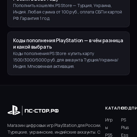
Пополнить кошелёк PS Store — Турция, Украина,
Индия. Любая сумма от 100 руб., оплата СБП и картой
РФ. Гарантия 1 год.
Коды пополнения PlayStation — в чём разница
и какой выбрать
Коды пополнения PS Store: купить карту
1500/3000/5000 руб. для аккаунта Турция/Украина/
Индия. Мгновенная активация.
КАТАЛОГ
ПОДП
Игр
PS
Магазин цифровых игр PlayStation для России.
ы
Plus
Турецкие, украинские, индийские аккаунты. С
PS5
Ess