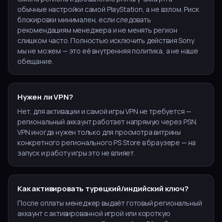
обычные настройки самой PlayStation, а не взлом. Риск
блокировки минимален, если следовать
рекомендациям менеджера и не менять регион
слишком часто. Полностью исключить действия Sony
мы не можем — это её внутренняя политика, а не наше
обещание.
Нужен ли VPN?
Нет, для активации и самой игры VPN не требуется —
региональный аккаунт работает напрямую через PSN.
VPN иногда нужен только для просмотра витрины
конкретного регионального PS Store в браузере — на
запуск и работу игры это не влияет.
Как активировать турецкий/индийский ключ?
После оплаты менеджер выдаёт готовый региональный
аккаунт с активированной игрой или короткую