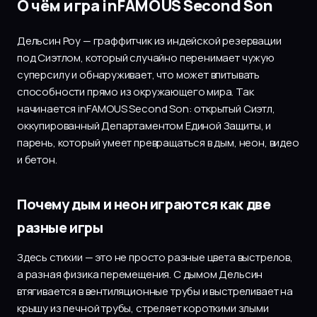
О чём игра inFAMOUS Second Son
Дельсин Роу — граффитчик из индейской резервации
под Сиэтлом, который случайно перенимает чужую
суперсилу и обнаруживает, что может впитывать
способности прямо из окружающего мира. Так
начинается inFAMOUS Second Son: открытый Сиэтл,
оккупированный Департаментом Единой Защиты, и
парень, который умеет превращаться в дым, неон, видео
и бетон.
Почему дым и неон играются как две
разные игры
Здесь стихии — это не просто разные цвета выстрелов,
а разная физика перемещения. С дымом Дельсин
втягивается в вентиляционные трубы и выстреливает на
крышу из печной трубы, стреляет короткими злыми