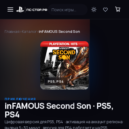
Главная
›
Каталог
›
inFAMOUS Second Son
PS5, PS4
ПРИКЛЮЧЕНИЯ
inFAMOUS Second Son
·
PS5,
PS4
Цифровая версия для
PS5, PS4
· активация на аккаунт региона ·
выдача
5–30
минут
· версия для PS4 работает и на PS5