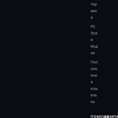
Укр
аин
а
PS
Stor
e
Инд
ия
Поп
олн
ени
е
кош
ель
ка
ПОМОЩЬ
КОМП