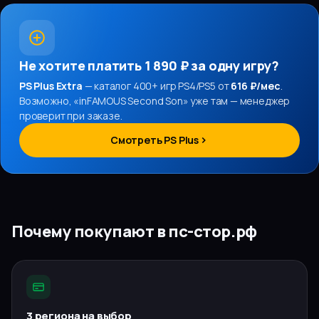
Не хотите платить
1 890 ₽
за одну игру?
PS Plus Extra
— каталог 400+ игр PS4/PS5 от
616 ₽/мес
.
Возможно, «
inFAMOUS Second Son
» уже там — менеджер
проверит при заказе.
Смотреть PS Plus
Почему покупают в пс-стор.рф
3 региона на выбор