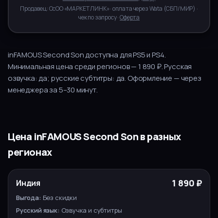
Продавец:
ОсОО «МАРКЕТ ЛИНК»
· оплата через
Wata
(
СБП/МИР
) ·
чек по запросу ·
Оферта
inFAMOUS Second Son
доступна для
PS5 и PS4
.
Минимальная цена среди регионов — 1 890 ₽.
Русская
озвучка:
да
; русские субтитры:
да
.
Оформление — через
менеджера за
5–30
минут.
Цена
inFAMOUS Second Son
в разных
регионах
РУССКИЙ
РЕГИОН
ЦЕНА
ВЫГОДА
1 890 ₽
Индия
ЯЗЫК
ВЫБОР
Без скидки
Озвучка и субтитры