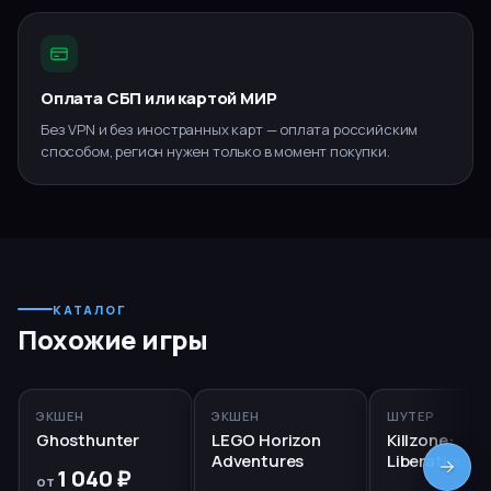
Оплата СБП или картой МИР
Без VPN и без иностранных карт — оплата российским
способом, регион нужен только в момент покупки.
КАТАЛОГ
Похожие игры
PS5, PS4
PS5
RUS
PS5, PS4
ЭКШЕН
ЭКШЕН
ШУТЕР
Ghosthunter
LEGO Horizon
Killzone:
Adventures
Liberation
1 040 ₽
от