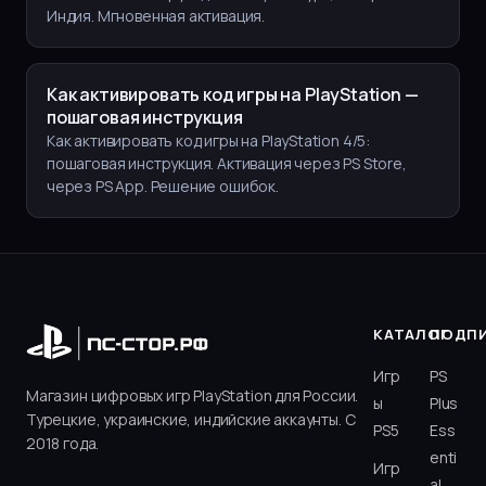
Индия. Мгновенная активация.
Как активировать код игры на PlayStation —
пошаговая инструкция
Как активировать код игры на PlayStation 4/5:
пошаговая инструкция. Активация через PS Store,
через PS App. Решение ошибок.
КАТАЛОГ
ПОДП
Игр
PS
Магазин цифровых игр PlayStation для России.
ы
Plus
Турецкие, украинские, индийские аккаунты. С
PS5
Ess
2018 года.
enti
Игр
al