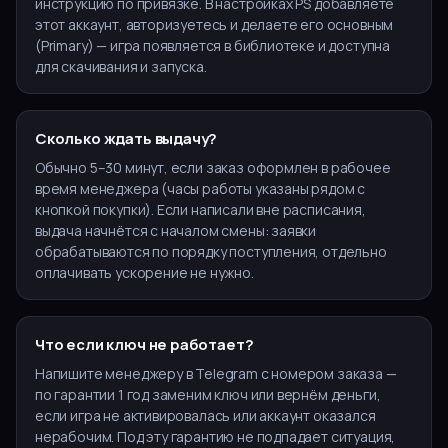
инструкцию по привязке. В настройках PS добавляете
этот аккаунт, авторизуетесь и делаете его основным
(Primary) — игра появляется в библиотеке и доступна
для скачивания и запуска.
Сколько ждать выдачу?
Обычно 5–30 минут, если заказ оформлен в рабочее
время менеджера (часы работы указаны рядом с
кнопкой покупки). Если написали вне расписания,
выдача начнётся с началом смены: заявки
обрабатываются по порядку поступления, отдельно
оплачивать ускорение не нужно.
Что если ключ не работает?
Напишите менеджеру в Telegram с номером заказа —
по гарантии 1 год заменим ключ или вернём деньги,
если игра не активировалась или аккаунт оказался
нерабочим. Под эту гарантию не подпадает ситуация,