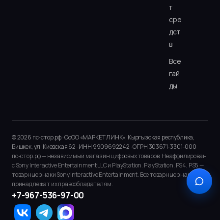
т
сре
дст
в
Все
гай
ды
© 2026 пс-стор.рф · ОсОО «МАРКЕТ ЛИНК», Кыргызская республика,
Бишкек, ул. Киевская 62 · ИНН 9909692242 · ОГРН 303671-3301-000
пс-стор.рф — независимый магазин цифровых товаров. Не аффилирован
с Sony Interactive Entertainment LLC и PlayStation. PlayStation, PS4, PS5 —
товарные знаки Sony Interactive Entertainment. Все товарные знаки
принадлежат их правообладателям.
+7-967-536-97-00