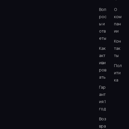
Воп
О
рос
ком
ы и
пан
отв
ии
еты
Кон
Как
так
акт
ты
иви
Пол
ров
ити
ать
ка
Гар
ант
ия 1
год
Воз
вра