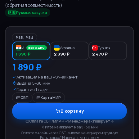
(обратная совместимость)
🇷🇺 Русская озвучка
PS5, PS4
Индия
Украина
Турция
ВЫГОДНО
1 890 ₽
2 390 ₽
2 470 ₽
1 890 ₽
Активация на ваш PSN-аккаунт
Выдача 5–30 мин
Гарантия 1 год
СБП
Карта МИР
В корзину
Оплата СБП/МИР
→
Менеджер активирует
→
Игра на аккаунте за 5–30 мин
Оплата онлайн через СБП, выдача менеджером вручную
Есть вопрос? Написать менеджеру