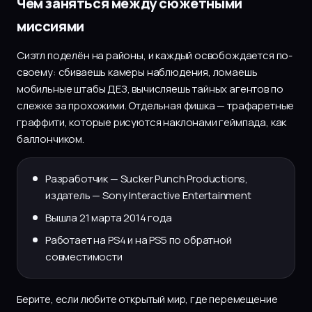
Чем заняться между сюжетными
миссиями
Сиэтл поделён на районы, и каждый освобождается по-
своему: сбиваешь камеры наблюдения, ломаешь
мобильные штабы ДЕЗ, вычисляешь тайных агентов по
слежке за прохожими. Отдельная фишка — трафаретные
граффити, которые рисуются наклонами геймпада, как
баллончиком.
Разработчик — Sucker Punch Productions,
издатель — Sony Interactive Entertainment
Вышла 21 марта 2014 года
Работает на PS4 и на PS5 по обратной
совместимости
Берите, если любите открытый мир, где перемещение