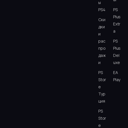
ы
PS4
PS
Plus
Ски
Extr
дки
a
и
рас
PS
про
Plus
даж
Del
и
uxe
PS
EA
Stor
Play
e
Тур
ция
PS
Stor
e