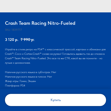
Crash Team Racing Nitro-Fueled
SKU:
1839717
3 120
р.
7 990
р.
Играйте в стиле ретро на PS4™ с классической трассой, картами и обликами для
Crash™, Coco и Cortex.Crash™ снова за рулем! Готовьтесь вдавить газ до отказа в
Crash™ Team Racing Nitro-Fueled. Это все та же CTR, какой вы ее помните - но
лучше и динамичнее.
Наличие русского языка в субтитрах: Нет
Наличие русского языка в голосе: Нет
Жанр игры: Гонки, Экшен
Платформа: PS4
Купить