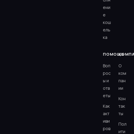
ени
е
кош
ель
ка
ПОМОЩЬ
КОМП
Воп
О
рос
ком
ы и
пан
отв
ии
еты
Кон
Как
так
акт
ты
иви
Пол
ров
ити