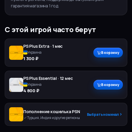
гарантия магазина 1 год.
С этой игрой часто берут
PS Plus
Extra
·
1 мес
Украина
В корзину
1 300 ₽
PS Plus
Essential
·
12 мес
Украина
В корзину
4 800 ₽
Пополнение кошелька PSN
Выбрать номинал
Турция, Индия и другие регионы