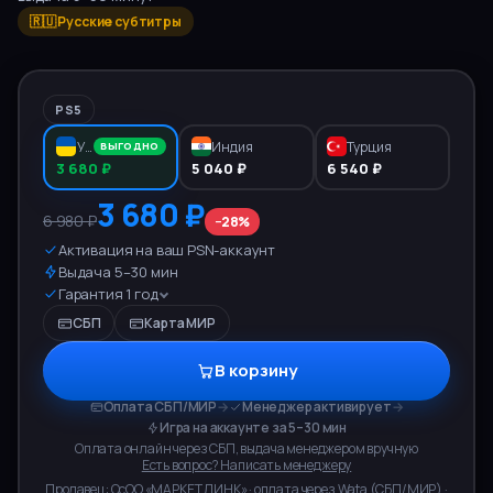
🇷🇺 Русские субтитры
PS5
Украина
Индия
Турция
ВЫГОДНО
3 680 ₽
5 040 ₽
6 540 ₽
3 680 ₽
6 980 ₽
−
28
%
Активация на ваш PSN-аккаунт
Выдача 5–30 мин
Гарантия 1 год
СБП
Карта МИР
В корзину
Оплата СБП/МИР
→
Менеджер активирует
→
Игра на аккаунте за 5–30 мин
Оплата онлайн через СБП, выдача менеджером вручную
Есть вопрос? Написать менеджеру
Продавец:
ОсОО «МАРКЕТ ЛИНК»
· оплата через
Wata
(
СБП/МИР
) ·