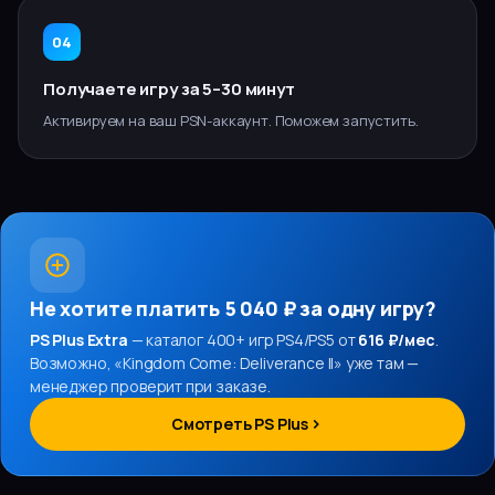
04
Получаете игру за 5–30 минут
Активируем на ваш PSN-аккаунт. Поможем запустить.
Не хотите платить
5 040 ₽
за одну игру?
PS Plus Extra
— каталог 400+ игр PS4/PS5 от
616 ₽/мес
.
Возможно, «
Kingdom Come: Deliverance II
» уже там —
менеджер проверит при заказе.
Смотреть PS Plus