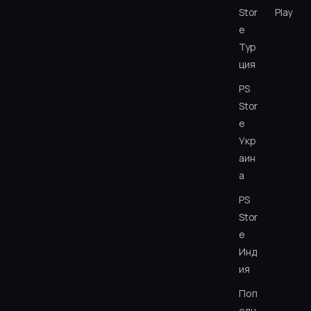
Stor
Play
e
Тур
ция
PS
Stor
e
Укр
аин
а
PS
Stor
e
Инд
ия
Поп
олн