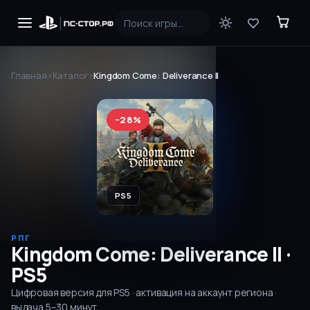
Главная
›
Каталог
›
Kingdom Come: Deliverance II
−
28
%
PS5
РПГ
Kingdom Come: Deliverance II
·
PS5
Цифровая версия для
PS5
· активация на аккаунт региона ·
выдача
5–30
минут