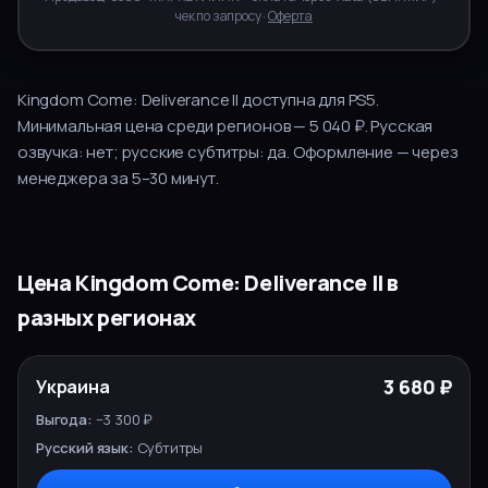
чек по запросу ·
Оферта
Kingdom Come: Deliverance II
доступна для
PS5
.
Минимальная цена среди регионов — 5 040 ₽.
Русская
озвучка:
нет
; русские субтитры:
да
.
Оформление — через
менеджера за
5–30
минут.
Цена
Kingdom Come: Deliverance II
в
разных регионах
РУССКИЙ
РЕГИОН
ЦЕНА
ВЫГОДА
3 680 ₽
Украина
ЯЗЫК
ВЫБОР
−3 300 ₽
Субтитры