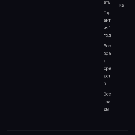
ать
ка
Гар
ант
ия 1
год
Воз
вра
т
сре
дст
в
Все
гай
ды