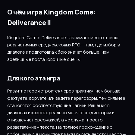
О чём игра Kingdom Come:
Deliverance II
Kingdom Come: Deliverance II занимает место в нише
реалистичных средневековых RPG — там, где выбор в
диалоге и подготовка к бою значат больше, чем
зрелищные постановочные сцены.
Для кого эта игра
Развитие героя строится через практику: чем больше
фехтуете, воруете или ведёте переговоры, тем сильнее
становятся соответствующие навыки. Решения в
диалогах и квестах реально меняют ход истории и
отношение персонажей, а не служат просто
разветвлением текста. На полное прохождение с
побочными линиями стоит закладывать десятки часов —