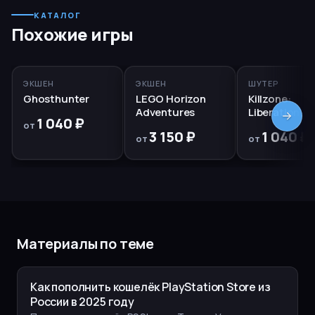
КАТАЛОГ
Похожие игры
PS5, PS4
PS5
RUS
PS5, PS4
ЭКШЕН
ЭКШЕН
ШУТЕР
Ghosthunter
LEGO Horizon
Killzone:
Adventures
Liberation
1 040 ₽
от
3 150 ₽
1 040 ₽
от
от
Материалы по теме
Как пополнить кошелёк PlayStation Store из
России в 2025 году