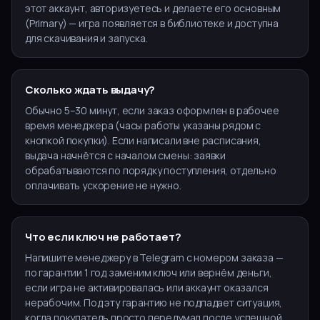
этот аккаунт, авторизуетесь и делаете его основным
(Primary) — игра появляется в библиотеке и доступна
для скачивания и запуска.
Сколько ждать выдачу?
Обычно 5–30 минут, если заказ оформлен в рабочее
время менеджера (часы работы указаны рядом с
кнопкой покупки). Если написали вне расписания,
выдача начнётся с началом смены: заявки
обрабатываются по порядку поступления, отдельно
оплачивать ускорение не нужно.
Что если ключ не работает?
Напишите менеджеру в Telegram с номером заказа —
по гарантии 1 год заменим ключ или вернём деньги,
если игра не активировалась или аккаунт оказался
нерабочим. Под эту гарантию не подпадает ситуация,
когда покупатель просто передумал после успешной