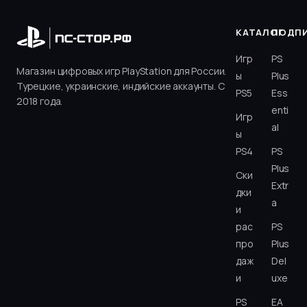
КАТАЛОГ
ПОДП
Игр
PS
Магазин цифровых игр PlayStation для России.
ы
Plus
Турецкие, украинские, индийские аккаунты. С
PS5
Ess
2018 года.
enti
Игр
al
ы
PS4
PS
Plus
Ски
Extr
дки
a
и
рас
PS
про
Plus
даж
Del
и
uxe
PS
EA