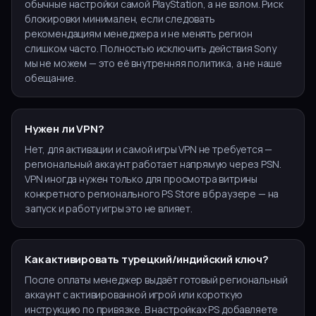
обычные настройки самой PlayStation, а не взлом. Риск
блокировки минимален, если следовать
рекомендациям менеджера и не менять регион
слишком часто. Полностью исключить действия Sony
мы не можем — это её внутренняя политика, а не наше
обещание.
Нужен ли VPN?
Нет, для активации и самой игры VPN не требуется —
региональный аккаунт работает напрямую через PSN.
VPN иногда нужен только для просмотра витрины
конкретного регионального PS Store в браузере — на
запуск и работу игры это не влияет.
Как активировать турецкий/индийский ключ?
После оплаты менеджер выдаёт готовый региональный
аккаунт с активированной игрой или короткую
инструкцию по привязке. В настройках PS добавляете