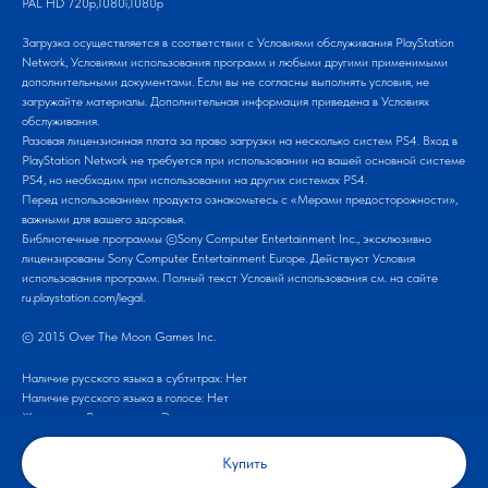
PAL HD 720p,1080i,1080p
Загрузка осуществляется в соответствии с Условиями обслуживания PlayStation
Network, Условиями использования программ и любыми другими применимыми
дополнительными документами. Если вы не согласны выполнять условия, не
загружайте материалы. Дополнительная информация приведена в Условиях
обслуживания.
Разовая лицензионная плата за право загрузки на несколько систем PS4. Вход в
PlayStation Network не требуется при использовании на вашей основной системе
PS4, но необходим при использовании на других системах PS4.
Перед использованием продукта ознакомьтесь с «Мерами предосторожности»,
важными для вашего здоровья.
Библиотечные программы ©Sony Computer Entertainment Inc., эксклюзивно
лицензированы Sony Computer Entertainment Europe. Действуют Условия
использования программ. Полный текст Условий использования см. на сайте
ru.playstation.com/legal.
© 2015 Over The Moon Games Inc.
Наличие русского языка в субтитрах: Нет
Наличие русского языка в голосе: Нет
Жанр игры: Ролевая игра, Экшен
Платформа: PS5
Купить